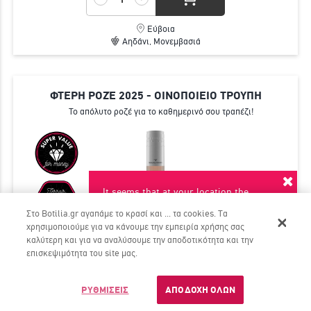
Εύβοια
Αηδάνι, Μονεμβασιά
ΦΤΕΡΗ ΡΟΖΈ 2025 - ΟΙΝΟΠΟΙΕΙΟ ΤΡΟΥΠΗ
Το απόλυτο ροζέ για το καθημερινό σου τραπέζι!
It seems that at your location the
suggested language is English. Do you
Στο Botilia.gr αγαπάμε το κρασί και ... τα cookies. Τα
want to switch to this language?
χρησιμοποιούμε για να κάνουμε την εμπειρία χρήσης σας
καλύτερη και για να αναλύσουμε την αποδοτικότητα και την
YES
NO
επισκεψιμότητα του site μας.
Dont ask again
ΡΥΘΜΙΣΕΙΣ
ΑΠΟΔΟΧΗ ΟΛΩΝ