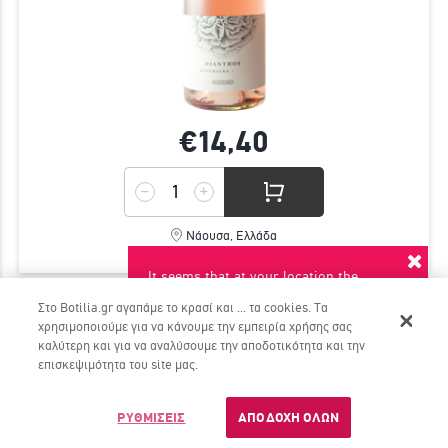
€14,
40
Νάουσα, Ελλάδα
Ξινόμαυρο
It seems that at your location the
suggested language is English. Do you
Στο Botilia.gr αγαπάμε το κρασί και ... τα cookies. Τα
want to switch to this language?
χρησιμοποιούμε για να κάνουμε την εμπειρία χρήσης σας
ΜΑΛΑΓΟΥΖΙΑ 2025 - ΚΤΗΜΑ ΓΕΡΟΒΑΣΙΛΕΙΟΥ
καλύτερη και για να αναλύσουμε την αποδοτικότητα και την
Αν θες κάτι κλασικό, αλλα και Best in Show στα Decanter 2025,
YES
NO
επισκεψιμότητα του site μας.
τότε η Μαλαγουζιά του Κτήματος Γεροβασιλείου είναι για σένα
Dont ask again
ΡΥΘΜΙΣΕΙΣ
ΑΠΟΔΟΧΗ ΟΛΩΝ