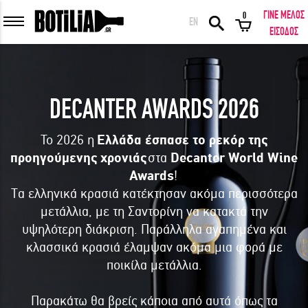
ΓΙΝΕ ΜΕΛΟΣ
0
EN
ΕΙΣΟΔΟΣ ΜΕΛΩΝ
ΕΙΣΟΔΟΣ
DECANTER AWARDS 2026
Να με θυμάσαι
Το 2026 η
Ελλάδα έσπασε το ρεκόρ της
προηγούμενης χρονιάς
στα
Decanter World Wine
ΕΙΣΟΔΟΣ
Ξέχασα τον κωδικό μου!
Awards
!
Τα ελληνικά κρασιά κατέκτησαν ακόμα περισσότερα
ΕΙΣΟΔΟΣ ΜΕ FACEBOOK
μετάλλια, με τη Σαντορίνη να κατακτά την
υψηλότερη διάκριση. Παράλληλα αγαπημένα και
κλασσικά κρασιά έλαμψαν ακόμα μια φορά με
ποικίλα μετάλλια.
ΕΚΠΛΗΚΤΙΚΑ ΚΡΑΣΙΑ ΑΠΟ ΟΛΟ ΤΟΝ ΚΟΣΜΟ ΣΤΗΝ ΠΟΡΤΑ ΣΟΥ ΣΕ
ΜΟΝΑΔΙΚΕΣ ΠΡΟΣΦΟΡΕΣ!
Παρακάτω θα βρείς κάποια από αυτά όπως τα