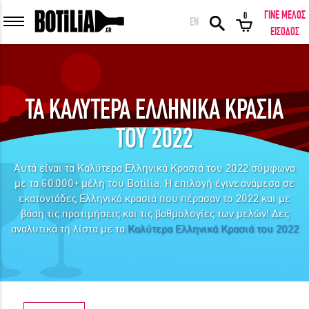
ΓΙΝΕ ΜΕΛΟΣ
0
EN
ΕΙΣΟΔΟΣ ΜΕΛΩΝ
ΕΙΣΟΔΟΣ
ΤΑ ΚΑΛΥΤΕΡΑ ΕΛΛΗΝΙΚΑ ΚΡΑΣΙΑ
Να με θυμάσαι
ΤΟΥ 2022
ΕΙΣΟΔΟΣ
Ξέχασα τον κωδικό μου!
Αυτά είναι τα Καλύτερα Ελληνικά Κρασιά του 2022 σύμφωνα
με τα 60.000+ μέλη του Botilia. Η επιλογή
έγινε
ανάμεσα σε
εκατοντάδες Ελληνικά κρασιά που πέρασαν το 2022 και με
ΕΙΣΟΔΟΣ ΜΕ FACEBOOK
βάση τις προτιμήσεις και τις βαθμολογίες των μελών! Δες
αναλυτικά τη λίστα με τα
Καλύτερα Ελληνικά Κρασιά του 2022
ΕΚΠΛΗΚΤΙΚΑ ΚΡΑΣΙΑ ΑΠΟ ΟΛΟ ΤΟΝ ΚΟΣΜΟ ΣΤΗΝ ΠΟΡΤΑ ΣΟΥ ΣΕ
ΜΟΝΑΔΙΚΕΣ ΠΡΟΣΦΟΡΕΣ!