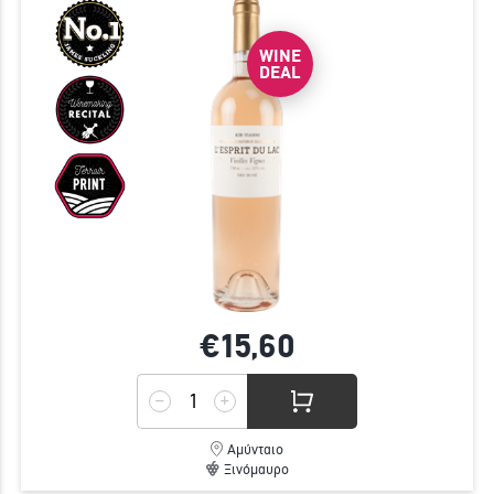
WINE
DEAL
€15,
60
Αμύνταιο
Ξινόμαυρο