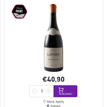
€40,
90
Τελειώνει!
Χανιά, Κρήτη
Λιάτικο