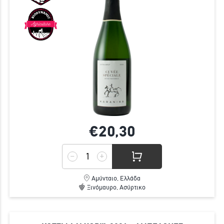
€20,
30
Αμύνταιο, Ελλάδα
Ξινόμαυρο, Ασύρτικο