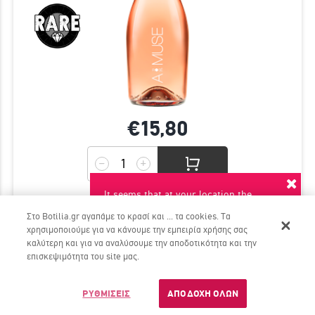
€15,
80
It seems that at your location the
Βοιωτία, Ελλάδα
Sauvignon Blanc, Μούχταρο
suggested language is English. Do you
Στο Botilia.gr αγαπάμε το κρασί και ... τα cookies. Τα
want to switch to this language?
χρησιμοποιούμε για να κάνουμε την εμπειρία χρήσης σας
καλύτερη και για να αναλύσουμε την αποδοτικότητα και την
YES
NO
επισκεψιμότητα του site μας.
ΟΨΙΜΟΣ ΤΡΥΓΟΣ 2025 - ΚΤΗΜΑ ΠΑΠΑΡΓΥΡΙΟΥ
Ένα πανέμορφο γλυκό κρασί!
Dont ask again
ΡΥΘΜΙΣΕΙΣ
ΑΠΟΔΟΧΗ ΟΛΩΝ