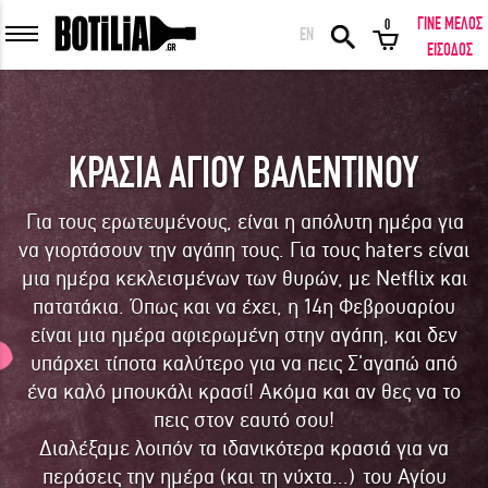
ΓΙΝΕ ΜΕΛΟΣ
0
EN
ΕΙΣΟΔΟΣ ΜΕΛΩΝ
ΕΙΣΟΔΟΣ
ΚΡΑΣΙΑ ΑΓΙΟΥ ΒΑΛΕΝΤΙΝΟΥ
Να με θυμάσαι
Για τους ερωτευμένους, είναι η απόλυτη ημέρα για
να γιορτάσουν την αγάπη τους. Για τους haters είναι
ΕΙΣΟΔΟΣ
Ξέχασα τον κωδικό μου!
μια ημέρα κεκλεισμένων των θυρών, με Netflix και
πατατάκια. Όπως και να έχει, η 14η Φεβρουαρίου
ΕΙΣΟΔΟΣ ΜΕ FACEBOOK
είναι μια ημέρα αφιερωμένη στην αγάπη, και δεν
υπάρχει τίποτα καλύτερο για να πεις Σ'αγαπώ από
ένα καλό μπουκάλι κρασί! Ακόμα και αν θες να το
πεις στον εαυτό σου!
ΕΚΠΛΗΚΤΙΚΑ ΚΡΑΣΙΑ ΑΠΟ ΟΛΟ ΤΟΝ ΚΟΣΜΟ ΣΤΗΝ ΠΟΡΤΑ ΣΟΥ ΣΕ
Διαλέξαμε λοιπόν τα ιδανικότερα κρασιά για να
ΜΟΝΑΔΙΚΕΣ ΠΡΟΣΦΟΡΕΣ!
περάσεις την ημέρα (και τη νύχτα...) του Αγίου