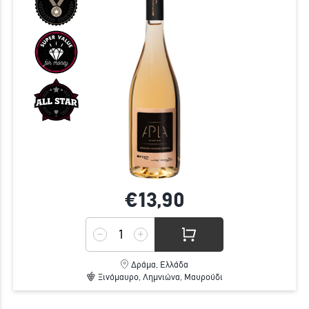
€13,
90
Δράμα, Ελλάδα
Ξινόμαυρο, Λημνιώνα, Μαυρούδι