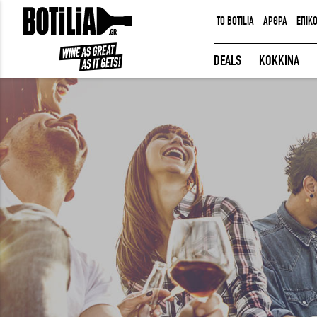
TO BOTILIA
ΑΡΘΡΑ
ΕΠΙΚ
ΕΙΣΟΔΟΣ ΜΕΛΩΝ
DEALS
ΚΟΚΚΙΝΑ
Να με θυμάσαι
ΕΙΣΟΔΟΣ
Ξέχασα τον κωδικό μου!