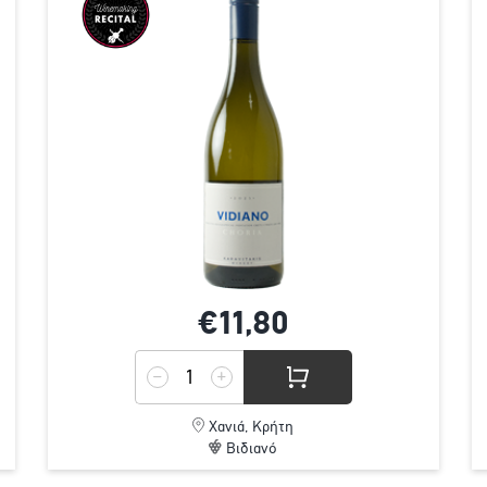
€11,
80
Χανιά, Κρήτη
Βιδιανό