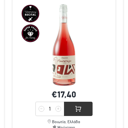
€17,
40
Βοιωτία, Ελλάδα
Μούχταρο