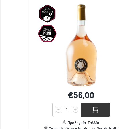
€56,
00
Προβηγκία, Γαλλία
Cinsault, Grenache Rouge, Syrah, Rolle