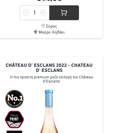
Σύρος
Μαύρο Αηδάνι
CHÂTEAU D' ESCLANS 2022 - CHATEAU
D' ESCLANS
H πιο προσιτή premium ροζέ επιλογή του Château
D’Esclans!