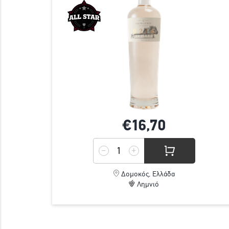
€16,
70
Δομοκός, Ελλάδα
Λημνιό