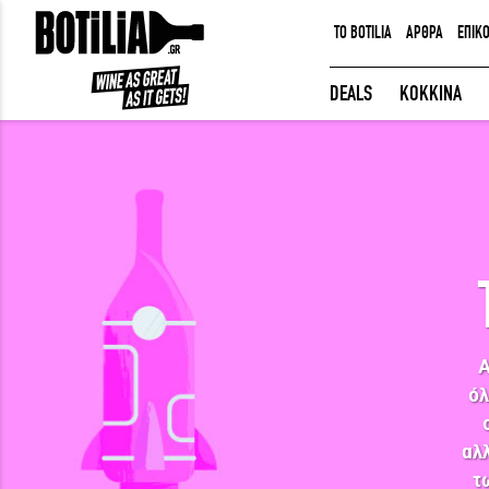
TO BOTILIA
ΑΡΘΡΑ
ΕΠΙΚ
ΕΙΣΟΔΟΣ ΜΕΛΩΝ
DEALS
ΚΟΚΚΙΝΑ
Να με θυμάσαι
ΕΙΣΟΔΟΣ
Ξέχασα τον κωδικό μου!
Α
όλ
αλλ
τ