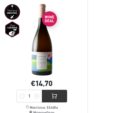
WINE
DEAL
€14,
70
Μαντίνεια, Ελλάδα
Μοσχοφίλερο