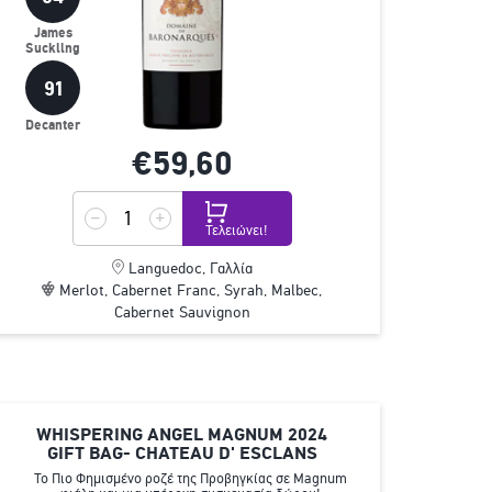
James
Suckling
91
Decanter
€59,
60
Τελειώνει!
Languedoc, Γαλλία
Merlot, Cabernet Franc, Syrah, Malbec,
Cabernet Sauvignon
WHISPERING ANGEL MAGNUM 2024
GIFT BAG- CHATEAU D' ESCLANS
Το Πιο Φημισμένο ροζέ της Προβηγκίας σε Magnum