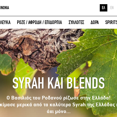
ΟΙΝΩΝΙΑ
ΕΛ
EN
Ε
ΛΕΥΚΑ
ΡΟΖΕ / ΑΦΡΩΔΗ / ΕΠΙΔΟΡΠΙΑ
ΣΥΛΛΟΓΕΣ
ΔΩΡΑ
SPIRIT
Κ
ΕΙΣΟΔΟΣ ΜΕ FACEBOOK
Μ
SYRAH ΚΑΙ BLENDS
Ο Βασιλιάς του Ροδανού ρίζωσε στην Ελλάδα!
κίμασε μερικά από τα καλύτερα Syrah της Ελλάδας 
όχι μόνο…