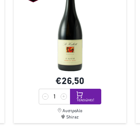
€26,
50
Τελειώνει!
Αυστραλία
Shiraz