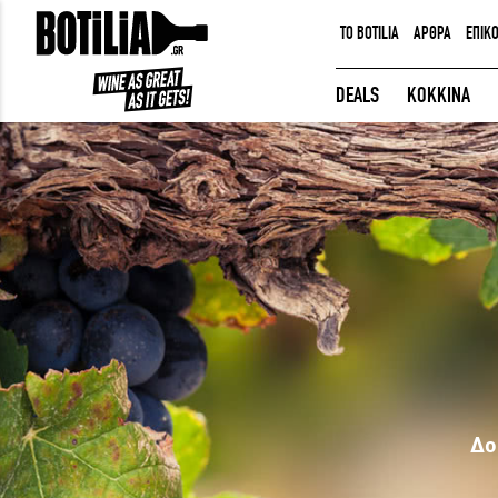
TO BOTILIA
ΑΡΘΡΑ
ΕΠΙΚ
ΕΙΣΟΔΟΣ ΜΕΛΩΝ
DEALS
ΚΟΚΚΙΝΑ
Να με θυμάσαι
ΕΙΣΟΔΟΣ
Ξέχασα τον κωδικό μου!
Δο