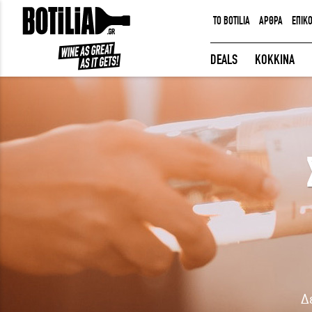
TO BOTILIA
ΑΡΘΡΑ
ΕΠΙΚ
ΕΙΣΟΔΟΣ ΜΕΛΩΝ
DEALS
ΚΟΚΚΙΝΑ
Να με θυμάσαι
ΕΙΣΟΔΟΣ
Ξέχασα τον κωδικό μου!
Δε