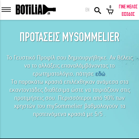
ΓΙΝΕ ΜΕΛΟΣ
0
EN
ΕΙΣΟΔΟΣ ΜΕΛΩΝ
ΕΙΣΟΔΟΣ
ΠΡΟΤΑΣΕΙΣ MYSOMMELIER
Το Γευστικό Προφίλ σου δημιουργήθηκε. Αν θέλεις
Να με θυμάσαι
να το αλλάξεις επαναλάμβάνοντας το
ΕΙΣΟΔΟΣ
Ξέχασα τον κωδικό μου!
ερωτηματολόγιο, πάτησε
εδώ
.
Τα παρακάτω κρασιά επιλέχθηκαν ανάμεσα στα
εκαντοντάδες διαθέσιμα ώστε να ταιριάζουν στις
ΕΙΣΟΔΟΣ ΜΕ FACEBOOK
προτιμήσεις σου. Περισσότεροι από 90% των
χρηστών του mySommelier βαθμολογούν τα
προτεινόμενα κρασιά με 5/5 .
ΕΚΠΛΗΚΤΙΚΑ ΚΡΑΣΙΑ ΑΠΟ ΟΛΟ ΤΟΝ ΚΟΣΜΟ ΣΤΗΝ ΠΟΡΤΑ ΣΟΥ ΣΕ
ΜΟΝΑΔΙΚΕΣ ΠΡΟΣΦΟΡΕΣ!