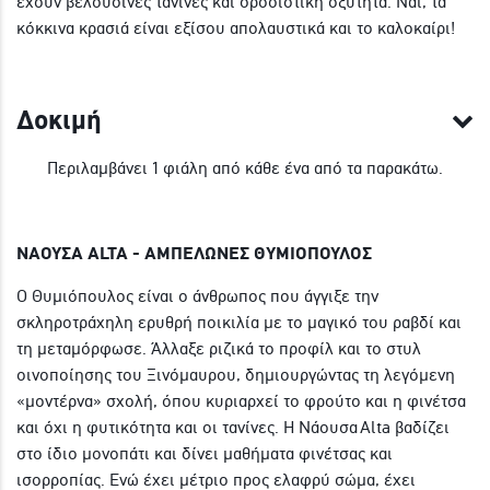
έχουν βελούδινες τανίνες και δροσιστική οξύτητα. Ναι, τα
κόκκινα κρασιά είναι εξίσου απολαυστικά και το καλοκαίρι!
Δοκιμή
Περιλαμβάνει 1 φιάλη από κάθε ένα από τα παρακάτω.
ΝΑΟΥΣΑ ALTA - ΑΜΠΕΛΩΝΕΣ ΘΥΜΙΟΠΟΥΛΟΣ
Ο Θυμιόπουλος είναι ο άνθρωπος που άγγιξε την
σκληροτράχηλη ερυθρή ποικιλία με το μαγικό του ραβδί και
τη μεταμόρφωσε. Άλλαξε ριζικά το προφίλ και το στυλ
οινοποίησης του Ξινόμαυρου, δημιουργώντας τη λεγόμενη
«μοντέρνα» σχολή, όπου κυριαρχεί το φρούτο και η φινέτσα
και όχι η φυτικότητα και οι τανίνες. Η Νάουσα Alta βαδίζει
στο ίδιο μονοπάτι και δίνει μαθήματα φινέτσας και
ισορροπίας. Ενώ έχει μέτριο προς ελαφρύ σώμα, έχει