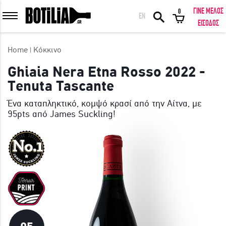
ΓΙΝΕ ΜΕΛΟΣ
0
EN
ΕΙΣΟΔΟΣ ΜΕΛΩΝ
ΕΙΣΟΔΟΣ
Home
Κόκκινο
Ghiaia Nera Etna Rosso 2022 -
Tenuta Tascante
Να με θυμάσαι
Ένα καταπληκτικό, κομψό κρασί από την Αίτνα, με
95pts από James Suckling!
ΕΙΣΟΔΟΣ
Ξέχασα τον κωδικό μου!
ΕΙΣΟΔΟΣ ΜΕ FACEBOOK
ΕΚΠΛΗΚΤΙΚΑ ΚΡΑΣΙΑ ΑΠΟ ΟΛΟ ΤΟΝ ΚΟΣΜΟ ΣΤΗΝ ΠΟΡΤΑ ΣΟΥ ΣΕ
ΜΟΝΑΔΙΚΕΣ ΠΡΟΣΦΟΡΕΣ!