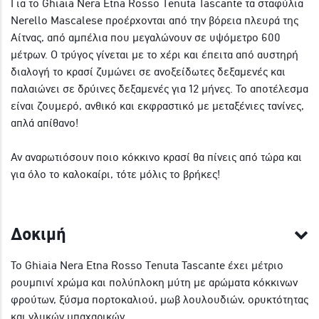
Για το Ghiaia Nera Etna Rosso Tenuta Tascante τα σταφύλια
Nerello Mascalese προέρχονται από την βόρεια πλευρά της
Αίτνας, από αμπέλια που μεγαλώνουν σε υψόμετρο 600
μέτρων. Ο τρύγος γίνεται με το χέρι και έπειτα από αυστηρή
διαλογή το κρασί ζυμώνει σε ανοξείδωτες δεξαμενές και
παλαιώνει σε δρύινες δεξαμενές για 12 μήνες. Το αποτέλεσμα
είναι ζουμερό, ανθικό και εκφραστικό με μεταξένιες τανίνες,
απλά απίθανο!
Αν αναρωτιόσουν ποιο κόκκινο κρασί θα πίνεις από τώρα και
για όλο το καλοκαίρι, τότε μόλις το βρήκες!
Δοκιμή
To Ghiaia Nera Etna Rosso Tenuta Tascante έχει μέτριο
ρουμπινί χρώμα και πολύπλοκη μύτη με αρώματα κόκκινων
φρούτων, ξύσμα πορτοκαλιού, μωβ λουλουδιών, ορυκτότητας
και γλυκών μπαχαρικών.