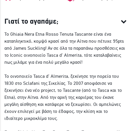
Γιατί το αγαπάμε;
To Ghiaia Nera Etna Rosso Tenuta Tascante είναι ένα
καταπληκτικό, κομψό κρασί από την Αίτνα που πέτυχε 95pts
από James Suckling! Αν σε όλα τα παραπάνω προσθέσεις και
το Iconic οινοποιείο Tasca d’ Almerita, τότε καταλαβαίνεις
πως μιλάμε για ένα πολύ μεγάλο κρασί!
To οινοποιείο Tasca d’ Almerita, ξεκίνησε την πορεία του
1830 στο Sclafani της Σικελίας. Το 2007 αποφάσισε να
ξεκινήσει ένα νέο project, το Tascante (από το Tasca και το
Etna), στην Αίτνα. Από την αρχή της καριέρας του έκανε
μεγάλη αίσθηση και κατάφερε να ξεχωρίσει. Οι αμπελώνες
έχουν επιλεγεί με βάση το έδαφος, την κλίση και το
ιδιαίτερο μικροκλίμα τους.