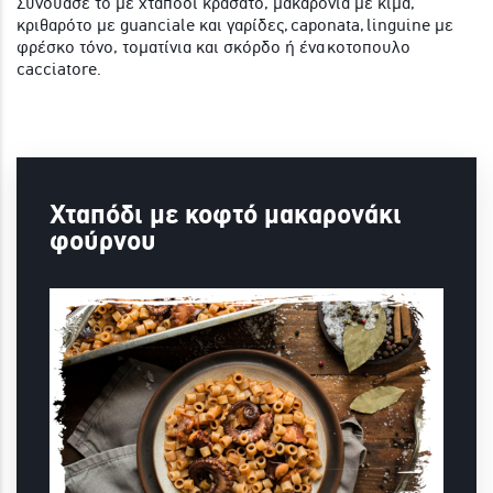
Συνδυασέ το με χταπόδι κρασάτο, μακαρόνια με κιμά,
κριθαρότο με guanciale και γαρίδες, caponata, linguine με
φρέσκο τόνο, τοματίνια και σκόρδο ή ένα κοτοπουλο
cacciatore.
Χταπόδι με κοφτό μακαρονάκι
φούρνου