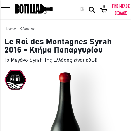
ΓΙΝΕ ΜΕΛΟΣ
0
EN
ΕΙΣΟΔΟΣ ΜΕΛΩΝ
ΕΙΣΟΔΟΣ
Home
Κόκκινο
Le Roi des Montagnes Syrah
2016 - Κτήμα Παπαργυρίου
Να με θυμάσαι
Το Μεγάλο Syrah Της Ελλάδας είναι εδώ!!
ΕΙΣΟΔΟΣ
Ξέχασα τον κωδικό μου!
ΕΙΣΟΔΟΣ ΜΕ FACEBOOK
ΕΚΠΛΗΚΤΙΚΑ ΚΡΑΣΙΑ ΑΠΟ ΟΛΟ ΤΟΝ ΚΟΣΜΟ ΣΤΗΝ ΠΟΡΤΑ ΣΟΥ ΣΕ
ΜΟΝΑΔΙΚΕΣ ΠΡΟΣΦΟΡΕΣ!