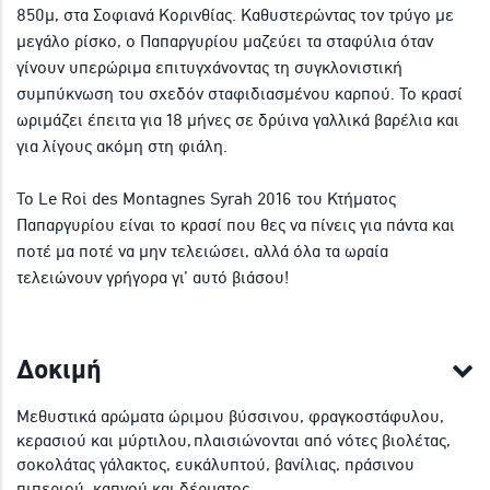
850μ, στα Σοφιανά Κορινθίας. Καθυστερώντας τον τρύγο με
μεγάλο ρίσκο, ο Παπαργυρίου μαζεύει τα σταφύλια όταν
γίνουν υπερώριμα επιτυγχάνοντας τη συγκλονιστική
συμπύκνωση του σχεδόν σταφιδιασμένου καρπού. Το κρασί
ωριμάζει έπειτα για 18 μήνες σε δρύινα γαλλικά βαρέλια και
για λίγους ακόμη στη φιάλη.
Το Le Roi des Montagnes Syrah 2016 του Κτήματος
Παπαργυρίου είναι το κρασί που θες να πίνεις για πάντα και
ποτέ μα ποτέ να μην τελειώσει, αλλά όλα τα ωραία
τελειώνουν γρήγορα γι’ αυτό βιάσου!
Δοκιμή
Μεθυστικά αρώματα ώριμου βύσσινου, φραγκοστάφυλου,
κερασιού και μύρτιλου, πλαισιώνονται από νότες βιολέτας,
σοκολάτας γάλακτος, ευκάλυπτού, βανίλιας, πράσινου
πιπεριού, καπνού και δέρματος.