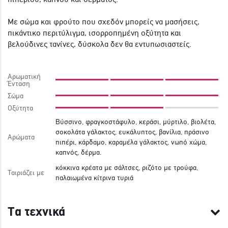
Με σώμα και φρούτο που σχεδόν μπορείς να μασήσεις,
πικάντικο περιτύλιγμα, ισορροπημένη οξύτητα και
βελούδινες τανίνες, δύσκολα δεν θα εντυπωσιαστείς.
Αρωματική
Ένταση
Σώμα
Οξύτητα
Βύσσινο, φραγκοστάφυλο, κεράσι, μύρτιλο, βιολέτα,
σοκολάτα γάλακτος, ευκάλυπτος, βανίλια, πράσινο
Αρώματα
πιπέρι, κάρδαμο, καραμέλα γάλακτος, νωπό χώμα,
καπνός, δέρμα.
κόκκινα κρέατα με σάλτσες, ριζότο με τρούφα,
Ταιριάζει με
παλαιωμένα κίτρινα τυριά
Τα τεχνικά