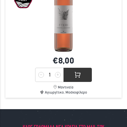
€8,
00
Μαντινεία
Αγιωργίτικο, Μοσχοφίλερο