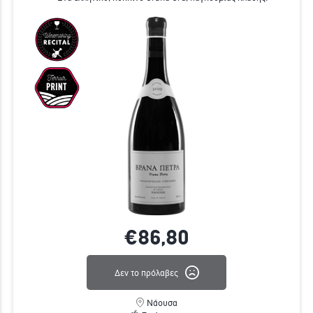
€86,
80
Δεν το πρόλαβες
Νάουσα