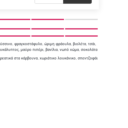
ύσσινο, φραγκοστάφυλο, ώριμη φράουλα, βιολέτα, τσάι,
υκάλυπτος, μαύρο πιπέρι, βανίλια, νωπό χώμα, σοκολάτα
ρεατικά στα κάρβουνα, χωριάτικο λουκάνικο, σπεντζοφάι