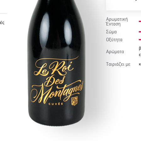
Αρωματική
ές
Ένταση
Σώμα
Οξύτητα
β
Αρώματα
ε
Ταιριάζει με
κ