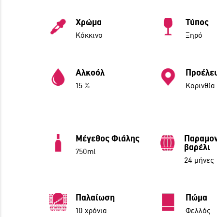
Χρώμα
Τύπος
Kόκκινο
Ξηρό
Αλκοόλ
Προέλε
15 %
Κορινθία
Μέγεθος Φιάλης
Παραμον
βαρέλι
750ml
24 μήνες
Παλαίωση
Πώμα
10 χρόνια
Φελλός