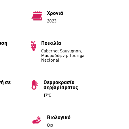
Χρονιά
2023
υση
Ποικιλία
Cabernet Sauvignon,
Μαυροδάφνη, Touriga
Nacional
ή σε
Θερμοκρασία
σερβιρίσματος
17°C
Βιολογικό
Όχι