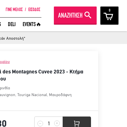
ΓΙΝΕ ΜΕΛΟΣ
/
ΕΙΣΟΔΟΣ
0
ΑΝΑΖΗΤΗΣΗ
ΚΠΛΗΚΤΙΚΑ ΚΡΑΣΙΑ ΑΠΟ ΟΛΟ ΤΟΝ
S
DELI
EVENTS🔥
ΟΣΜΟ ΣΤΗΝ ΠΟΡΤΑ ΣΟΥ ΣΕ
ΟΝΑΔΙΚΕΣ ΠΡΟΣΦΟΡΕΣ!
εάν Αποστολή*
ΓΙΝΕ ΜΕΛΟΣ
υρίου
oi des Montagnes Cuvee 2023 - Κτήμα
ίου
ρινθία
auvignon
,
Touriga Nacional
,
Μαυροδάφνη
30