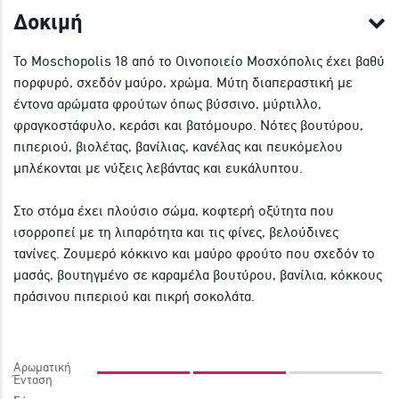
Δοκιμή
Το Moschopolis 18 από το Οινοποιείο Μοσχόπολις έχει βαθύ
πορφυρό, σχεδόν μαύρο, χρώμα. Μύτη διαπεραστική με
έντονα αρώματα φρούτων όπως βύσσινο, μύρτιλλο,
φραγκοστάφυλο, κεράσι και βατόμουρο. Νότες βουτύρου,
πιπεριού, βιολέτας, βανίλιας, κανέλας και πευκόμελου
μπλέκονται με νύξεις λεβάντας και ευκάλυπτου.
Στο στόμα έχει πλούσιο σώμα, κοφτερή οξύτητα που
ισορροπεί με τη λιπαρότητα και τις φίνες, βελούδινες
τανίνες. Ζουμερό κόκκινο και μαύρο φρούτο που σχεδόν το
μασάς, βουτηγμένο σε καραμέλα βουτύρου, βανίλια, κόκκους
πράσινου πιπεριού και πικρή σοκολάτα.
Αρωματική
Ένταση