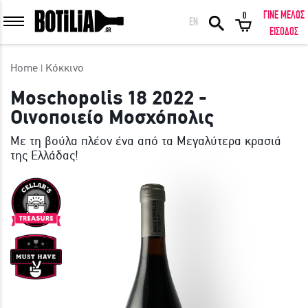
ΓΙΝΕ ΜΕΛΟΣ
0
EN
ΕΙΣΟΔΟΣ ΜΕΛΩΝ
ΕΙΣΟΔΟΣ
Home
Κόκκινο
Moschopolis 18 2022 -
Οινοποιείο Μοσχόπολις
Να με θυμάσαι
Με τη βούλα πλέον ένα από τα Μεγαλύτερα κρασιά
της Ελλάδας!
ΕΙΣΟΔΟΣ
Ξέχασα τον κωδικό μου!
ΕΙΣΟΔΟΣ ΜΕ FACEBOOK
ΕΚΠΛΗΚΤΙΚΑ ΚΡΑΣΙΑ ΑΠΟ ΟΛΟ ΤΟΝ ΚΟΣΜΟ ΣΤΗΝ ΠΟΡΤΑ ΣΟΥ ΣΕ
ΜΟΝΑΔΙΚΕΣ ΠΡΟΣΦΟΡΕΣ!