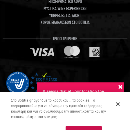
ΕΠΙΧΕΙΡΗΜΑΤΙΚΟ ΔΩΡΟ
ΜΥΣΤΙΚΑ WINE EXPERIENCES
ΥΠΗΡΕΣΙΕΣ ΓΙΑ YACHT
ΧΩΡΟΣ ΕΚΔΗΛΩΣΕΩΝ ΣΤΟ BOTILIA
ΤΡΟΠΟΙ ΠΛΗΡΩΜΗΣ
It seems that at your location the
suggested language is English. Do you
Στο Botilia.gr αγαπάμε το κρασί και ... τα cookies. Τα
want to switch to this language?
χρησιμοποιούμε για να κάνουμε την εμπειρία χρήσης σας
καλύτερη και για να αναλύσουμε την αποδοτικότητα και την
YES
NO
επισκεψιμότητα του site μας.
€22,
90
COPYRIGHT © Botilia.gr 2026. ALL RIGHTS RESERVED
Dont ask again