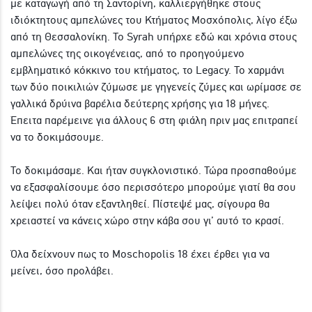
με καταγωγή από τη Σαντορίνη, καλλιεργήθηκε στους
ιδιόκτητους αμπελώνες του Κτήματος Μοσχόπολις, λίγο έξω
από τη Θεσσαλονίκη. Το Syrah υπήρχε εδώ και χρόνια στους
αμπελώνες της οικογένειας, από το προηγούμενο
εμβληματικό κόκκινο του κτήματος, το Legacy. Το χαρμάνι
των δύο ποικιλιών ζύμωσε με γηγενείς ζύμες και ωρίμασε σε
γαλλικά δρύινα βαρέλια δεύτερης χρήσης για 18 μήνες.
Έπειτα παρέμεινε για άλλους 6 στη φιάλη πριν μας επιτραπεί
να το δοκιμάσουμε.
Το δοκιμάσαμε. Και ήταν συγκλονιστικό. Τώρα προσπαθούμε
να εξασφαλίσουμε όσο περισσότερο μπορούμε γιατί θα σου
λείψει πολύ όταν εξαντληθεί. Πίστεψέ μας, σίγουρα θα
χρειαστεί να κάνεις χώρο στην κάβα σου γι’ αυτό το κρασί.
Όλα δείχνουν πως το Moschopolis 18 έχει έρθει για να
μείνει, όσο προλάβει.