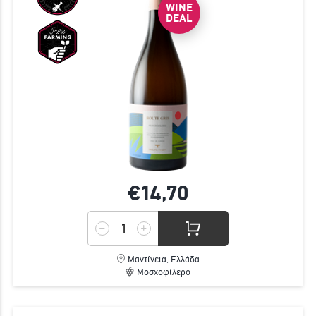
WINE
DEAL
€14,
70
Μαντίνεια, Ελλάδα
Μοσχοφίλερο