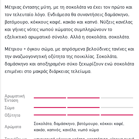
Μέτριας έντασης μύτη, με τη σοκολάτα να έχει τον πρώτο και
τον τελευταίο λόγο. Ενδιάμεσα θα συναντήσεις δαμάσκηνο,
βατόμουρο, κόκκους καφέ, κακάο και καπνό. Νύξεις κανέλας
και γήινες νότες νωπού χώματος συμπληρώνουν το
εξελικτικό αρωματικό σύνολο. Αλλά η σοκολάτα, σοκολάτα.
Μέτριου + όγκου σώμα, με απρόσμενα βελούδινες τανίνες και
την αναζωογονητική οξύτητα της ποικιλίας. Σοκολάτα,
δαμάσκηνο και αποξηραμένο σύκο ξεχωρίζουν ενώ σοκολάτα
επιμένει στο μακράς διάρκειας τελείωμα.
Αρωματική
Ένταση
Σώμα
Οξύτητα
Σοκολάτα, δαμάσκηνο, βατόμουρο, κόκκοι καφέ,
Αρώματα
κακάο, καπνός, κανέλα, νωπό χώμα
Ταιριάζει με
μαγειρευτά κόκκινα κρέατα, κρεατόπιτα, κίτρινα τυριά