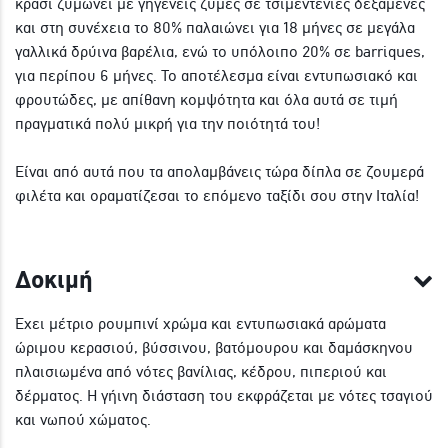
κρασί ζυμώνει με γηγενείς ζύμες σε τσιμεντένιες δεξαμενές
και στη συνέχεια το 80% παλαιώνει για 18 μήνες σε μεγάλα
γαλλικά δρύινα βαρέλια, ενώ το υπόλοιπο 20% σε barriques,
για περίπου 6 μήνες. Το αποτέλεσμα είναι εντυπωσιακό και
φρουτώδες, με απίθανη κομψότητα και όλα αυτά σε τιμή
πραγματικά πολύ μικρή για την ποιότητά του!
Είναι από αυτά που τα απολαμβάνεις τώρα δίπλα σε ζουμερά
φιλέτα και οραματίζεσαι το επόμενο ταξίδι σου στην Iταλία!
Δοκιμή
Έχει μέτριο ρουμπινί χρώμα και εντυπωσιακά αρώματα
ώριμου κερασιού, βύσσινου, βατόμουρου και δαμάσκηνου
πλαισιωμένα από νότες βανίλιας, κέδρου, πιπεριού και
δέρματος. Η γήινη διάσταση του εκφράζεται με νότες τσαγιού
και νωπού χώματος.