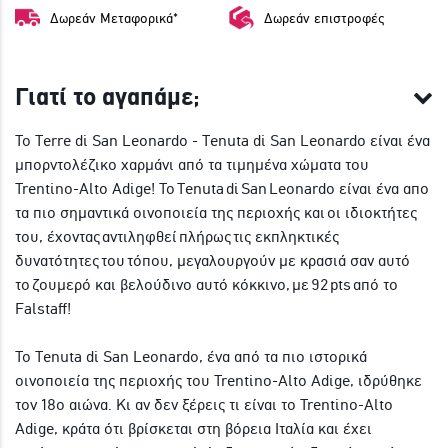
Δωρεάν Μεταφορικά*
Δωρεάν επιστροφές
Γιατί το αγαπάμε;
Το Terre di San Leonardo - Tenuta di San Leonardo είναι ένα
μπορντολέζικο χαρμάνι από τα τιμημένα χώματα του
Trentino-Alto Adige! T
o
Tenuta
di
San
Leonardo είναι ένα απο
τα πιο σημαντικά οινοποιεία της περιοχής και
οι ιδιοκτήτες
του, έχοντας αντιληφθεί πλήρως τις εκπληκτικές
δυνατότητες του τόπου, μεγαλουργούν με κρασιά σαν αυτό
το
ζουμερό και βελούδινο αυτό κόκκινο, με 92
pts
από το
Falstaff!
To Tenuta di San Leonardo, ένα από τα πιο ιστορικά
οινοποιεία της περιοχής του Trentino-Alto Adige, ιδρύθηκε
τον 18ο αιώνα. Κι αν δεν ξέρεις τι είναι το Trentino-Alto
Adige, κράτα ότι βρίσκεται στη βόρεια Ιταλία και έχει