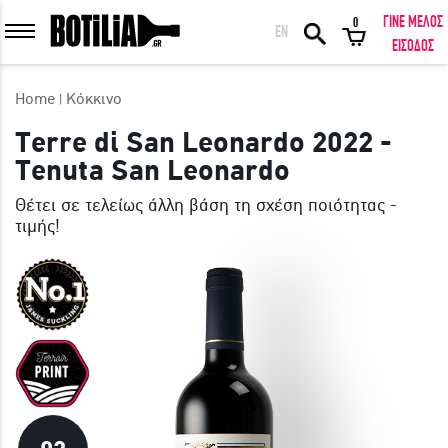
ΓΙΝΕ ΜΕΛΟΣ
0
EN
ΕΙΣΟΔΟΣ ΜΕΛΩΝ
ΕΙΣΟΔΟΣ
Home
Κόκκινο
Terre di San Leonardo 2022 -
Tenuta San Leonardo
Να με θυμάσαι
Θέτει σε τελείως άλλη βάση τη σχέση ποιότητας -
τιμής!
ΕΙΣΟΔΟΣ
Ξέχασα τον κωδικό μου!
ΕΙΣΟΔΟΣ ΜΕ FACEBOOK
ΕΚΠΛΗΚΤΙΚΑ ΚΡΑΣΙΑ ΑΠΟ ΟΛΟ ΤΟΝ ΚΟΣΜΟ ΣΤΗΝ ΠΟΡΤΑ ΣΟΥ ΣΕ
ΜΟΝΑΔΙΚΕΣ ΠΡΟΣΦΟΡΕΣ!