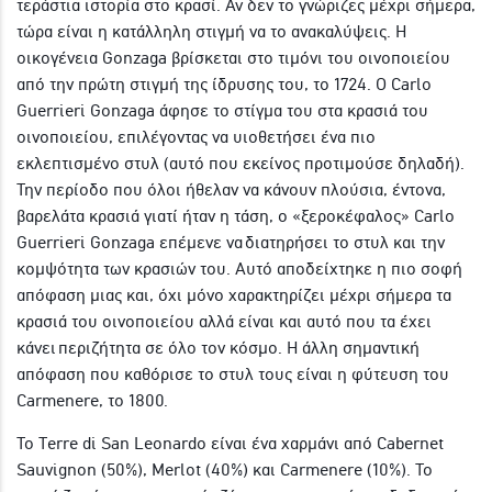
τεράστια ιστορία στο κρασί. Αν δεν το γνώριζες μέχρι σήμερα,
τώρα είναι η κατάλληλη στιγμή να το ανακαλύψεις. Η
οικογένεια Gonzaga βρίσκεται στο τιμόνι του οινοποιείου
από την πρώτη στιγμή της ίδρυσης του, το 1724. Ο Carlo
Guerrieri Gonzaga άφησε το στίγμα του στα κρασιά του
οινοποιείου, επιλέγοντας να υιοθετήσει ένα πιο
εκλεπτισμένο στυλ (αυτό που εκείνος προτιμούσε δηλαδή).
Την περίοδο που όλοι ήθελαν να κάνουν πλούσια, έντονα,
βαρελάτα κρασιά γιατί ήταν η τάση, ο «ξεροκέφαλος» Carlo
Guerrieri Gonzaga επέμενε να διατηρήσει το στυλ και την
κομψότητα των κρασιών του. Αυτό αποδείχτηκε η πιο σοφή
απόφαση μιας και, όχι μόνο χαρακτηρίζει μέχρι σήμερα τα
κρασιά του οινοποιείου αλλά είναι και αυτό που τα έχει
κάνει περιζήτητα σε όλο τον κόσμο. Η άλλη σημαντική
απόφαση που καθόρισε το στυλ τους είναι η φύτευση του
Carmenere, το 1800.
Το Terre di San Leonardo είναι ένα χαρμάνι από Cabernet
Sauvignon (50%), Merlot (40%) και Carmenere (10%). Το