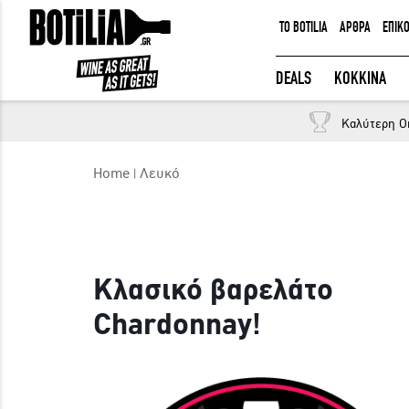
TO BOTILIA
ΑΡΘΡΑ
ΕΠΙΚ
ΕΙΣΟΔΟΣ ΜΕΛΩΝ
DEALS
ΚΟΚΚΙΝΑ
Καλύτερη O
Να με θυμάσαι
Home
Λευκό
ΕΙΣΟΔΟΣ
Ξέχασα τον κωδικό μου!
Κλασικό βαρελάτο
Chardonnay!