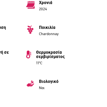
Χρονιά
2024
υση
Ποικιλία
Chardonnay
ή σε
Θερμοκρασία
σερβιρίσματος
11°C
Βιολογικό
Ναι