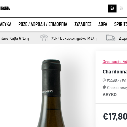
ΟΙΝΩΝΙΑ
ΕΛ
EN
Ε
ΛΕΥΚΑ
ΡΟΖΕ / ΑΦΡΩΔΗ / ΕΠΙΔΟΡΠΙΑ
ΣΥΛΛΟΓΕΣ
ΔΩΡΑ
SPIRIT
Κ
ΕΙΣΟΔΟΣ ΜΕ FACEBOOK
Μ
nline Κάβα 6 Έτη
75k+ Ευχαριστημένα Μέλη
Δωρ
Οινοποιείο Λ
Chardonna
Ελλάδα
/
Εύ
Chardonna
ΛΕΥΚΟ
€17,
8