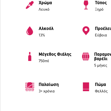
Χρώμα
Τύπος
Λευκό
Ξηρό
Αλκοόλ
Προέλε
13%
Εύβοια
Μέγεθος Φιάλης
Παραμον
βαρέλι
750ml
5 μήνες
Παλαίωση
Πώμα
3+ χρόνια
Φελλός