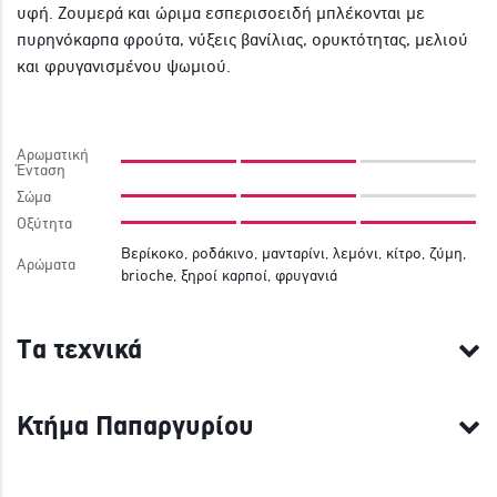
υφή. Ζουμερά και ώριμα εσπερισοειδή μπλέκονται με
πυρηνόκαρπα φρούτα, νύξεις βανίλιας, ορυκτότητας, μελιού
και φρυγανισμένου ψωμιού.
Αρωματική
Ένταση
Σώμα
Οξύτητα
Βερίκοκο, ροδάκινο, μανταρίνι, λεμόνι, κίτρο, ζύμη,
Αρώματα
brioche, ξηροί καρποί, φρυγανιά
Τα τεχνικά
Κτήμα Παπαργυρίου