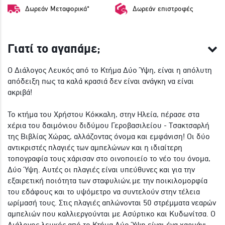
Δωρεάν Μεταφορικά*
Δωρεάν επιστροφές
Γιατί το αγαπάμε;
Ο Διάλογος Λευκός από το Κτήμα Δύο Ύψη, είναι η απόλυτη
απόδειξη πως τα καλά κρασιά δεν είναι ανάγκη να είναι
ακριβά!
Το κτήμα του Χρήστου Κόκκαλη, στην Ηλεία, πέρασε στα
χέρια του δαιμόνιου διδύμου Γεροβασιλείου - Τσακτσαρλή
της Βιβλίας Χώρας, αλλάζοντας όνομα και εμφάνιση! Οι δύο
αντικριστές πλαγιές των αμπελώνων και η ιδιαίτερη
τοπογραφία τους χάρισαν στο οινοποιείο το νέο του όνομα,
Δύο Ύψη. Αυτές οι πλαγιές είναι υπεύθυνες και για την
εξαιρετική ποιότητα των σταφυλιών, με την ποικιλομορφία
του εδάφους και το υψόμετρο να συντελούν στην τέλεια
ωρίμασή τους. Στις πλαγιές απλώνονται 50 στρέμματα νεαρών
αμπελιών που καλλιεργούνται με Ασύρτικο και Κυδωνίτσα. Ο
Διάλογος λευκός από το Κτήμα Δύο Ύψη είναι ένα χαρμάνι