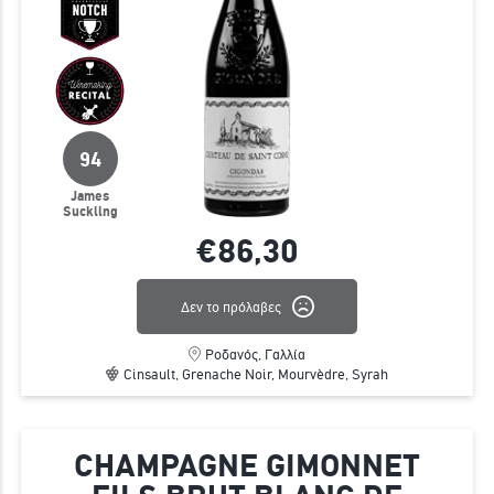
94
James
Suckling
€86,
30
Δεν το πρόλαβες
Ροδανός, Γαλλία
Cinsault, Grenache Noir, Mourvèdre, Syrah
CHAMPAGNE GIMONNET