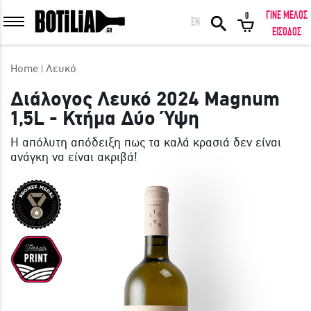
ΓΙΝΕ ΜΕΛΟΣ
0
EN
ΕΙΣΟΔΟΣ ΜΕΛΩΝ
ΕΙΣΟΔΟΣ
Home
Λευκό
Διάλογος Λευκό 2024 Magnum
1,5L - Κτήμα Δύο Ύψη
Να με θυμάσαι
Η απόλυτη απόδειξη πως τα καλά κρασιά δεν είναι
ανάγκη να είναι ακριβά!
ΕΙΣΟΔΟΣ
Ξέχασα τον κωδικό μου!
ΕΙΣΟΔΟΣ ΜΕ FACEBOOK
ΕΚΠΛΗΚΤΙΚΑ ΚΡΑΣΙΑ ΑΠΟ ΟΛΟ ΤΟΝ ΚΟΣΜΟ ΣΤΗΝ ΠΟΡΤΑ ΣΟΥ ΣΕ
ΜΟΝΑΔΙΚΕΣ ΠΡΟΣΦΟΡΕΣ!