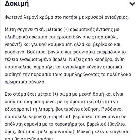
Δοκιμή
Φωτεινό λεμονί χρώμα στο ποτήρι με χρυσαφί ανταύγειες.
Μύτη σαγηνευτική, μέτριας (+) αρωματικής έντασης με
πληθωρικά αρώματα εσπεριδοειδών όπως πορτοκάλι,
νεράντζι και γλυκού κουμκουάτ, αλλά και βερίκοκο και
ροδάκινο. Βούτυρο, βανίλια και φουντούκι εκφράζουν το
τέλεια ενσωματωμένο βαρέλι. Νύξεις από κερήθρα, άνθη
πορτοκαλιάς, χαμομήλι και αγιόκλημα κάνουν σταδιακά
αισθητή την παρουσία τους συμπληρώνοντας το πολύπλοκο
αρωματικό σύνολο.
Στο στόμα έχει μέτριο (+) σώμα με μεστή δομή και είναι
απόλυτα ισορροπημένο, με τη δροσιστική οξύτητα να
εξισορροπεί τη λιπαρή, βουτυρένια αίσθηση. Ροδάκινο,
πορτοκάλι, νεράντζι, grapefruit, βερίκοκο, περγαμόντο σε
απόλυτη αρμονία με το χαρακτήρα του βαρελιού (βανίλια,
δρυς, βούτυρο, μέλι, φουντούκι). Μακρά μελένια επίγευση
που θα σε ενθουσιάσει.