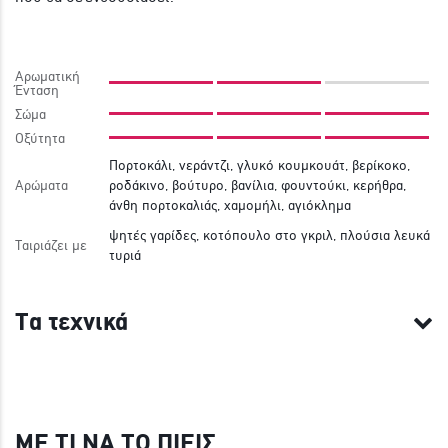
Αρωματική
Ένταση
Σώμα
Οξύτητα
Πορτοκάλι, νεράντζι, γλυκό κουμκουάτ, βερίκοκο,
Αρώματα
ροδάκινο, βούτυρο, βανίλια, φουντούκι, κερήθρα,
άνθη πορτοκαλιάς, χαμομήλι, αγιόκλημα
ψητές γαρίδες, κοτόπουλο στο γκριλ, πλούσια λευκά
Ταιριάζει με
τυριά
Τα τεχνικά
ΜΕ ΤΙ ΝΑ ΤΟ ΠΙΕΙΣ