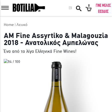
ΓΙΝΕ ΜΕΛΟΣ
0
EN
ΕΙΣΟΔΟΣ ΜΕΛΩΝ
ΕΙΣΟΔΟΣ
Home
Λευκό
AM Fine Assyrtiko & Malagouzia
2018 - Ανατολικός Αμπελώνας
Να με θυμάσαι
Ένα από τα λίγα Ελληνικά Fine Wines!
ΕΙΣΟΔΟΣ
Ξέχασα τον κωδικό μου!
ΕΙΣΟΔΟΣ ΜΕ FACEBOOK
ΕΚΠΛΗΚΤΙΚΑ ΚΡΑΣΙΑ ΑΠΟ ΟΛΟ ΤΟΝ ΚΟΣΜΟ ΣΤΗΝ ΠΟΡΤΑ ΣΟΥ ΣΕ
ΜΟΝΑΔΙΚΕΣ ΠΡΟΣΦΟΡΕΣ!