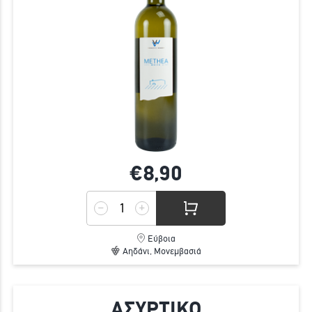
€8,
90
Εύβοια
Αηδάνι, Μονεμβασιά
ΑΣΥΡΤΙΚΟ