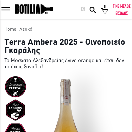
ΓΙΝΕ ΜΕΛΟΣ
0
EN
ΕΙΣΟΔΟΣ ΜΕΛΩΝ
ΕΙΣΟΔΟΣ
Home
Λευκό
Terra Ambera 2025 - Οινοποιείο
Γκαράλης
Να με θυμάσαι
Το Μοσχάτο Αλεξανδρείας έγινε orange και έτσι, δεν
το έχεις ξαναδεί!
ΕΙΣΟΔΟΣ
Ξέχασα τον κωδικό μου!
ΕΙΣΟΔΟΣ ΜΕ FACEBOOK
ΕΚΠΛΗΚΤΙΚΑ ΚΡΑΣΙΑ ΑΠΟ ΟΛΟ ΤΟΝ ΚΟΣΜΟ ΣΤΗΝ ΠΟΡΤΑ ΣΟΥ ΣΕ
ΜΟΝΑΔΙΚΕΣ ΠΡΟΣΦΟΡΕΣ!