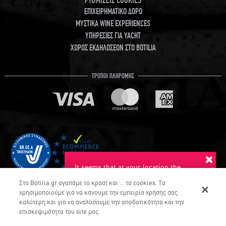
ΡΥΘΜΙΣΕΙΣ COOKIES
ΕΠΙΧΕΙΡΗΜΑΤΙΚΟ ΔΩΡΟ
ΜΥΣΤΙΚΑ WINE EXPERIENCES
ΥΠΗΡΕΣΙΕΣ ΓΙΑ YACHT
ΧΩΡΟΣ ΕΚΔΗΛΩΣΕΩΝ ΣΤΟ BOTILIA
ΤΡΟΠΟΙ ΠΛΗΡΩΜΗΣ
It seems that at your location the
suggested language is English. Do you
Στο Botilia.gr αγαπάμε το κρασί και ... τα cookies. Τα
want to switch to this language?
χρησιμοποιούμε για να κάνουμε την εμπειρία χρήσης σας
καλύτερη και για να αναλύσουμε την αποδοτικότητα και την
YES
NO
επισκεψιμότητα του site μας.
COPYRIGHT © Botilia.gr 2026. ALL RIGHTS RESERVED