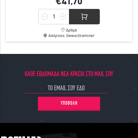
€41,
70
Δράμα
Ασύρτικο, Gewurztraminer
ΚΑΘΕ ΕΒΔΟΜΑΔΑ ΝΕΑ ΚΡΑΣΙΑ ΣΤΟ MAIL ΣΟΥ
ΥΠΟΒΟΛΗ