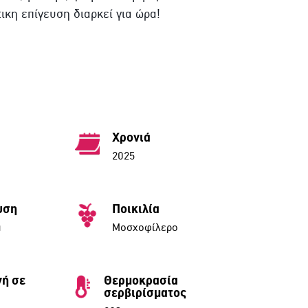
ικη επίγευση διαρκεί για ώρα!
Χρονιά
2025
υση
Ποικιλία
α
Μοσχοφίλερο
ή σε
Θερμοκρασία
σερβιρίσματος