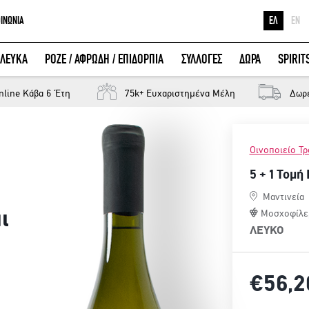
ΟΙΝΩΝΙΑ
ΕΛ
EN
Ε
ΛΕΥΚΑ
ΡΟΖΕ / ΑΦΡΩΔΗ / ΕΠΙΔΟΡΠΙΑ
ΣΥΛΛΟΓΕΣ
ΔΩΡΑ
SPIRIT
Κ
ΕΙΣΟΔΟΣ ΜΕ FACEBOOK
Μ
nline Κάβα 6 Έτη
75k+ Ευχαριστημένα Μέλη
Δωρ
Οινοποιείο Τ
5 + 1 Τομή
Μαντινεία
ι
Μοσχοφίλε
ΛΕΥΚΟ
€56,
2