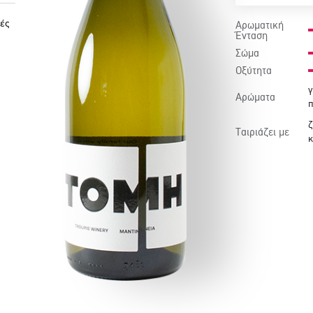
ές
Αρωματική
Ένταση
Σώμα
Οξύτητα
γ
Αρώματα
π
ζ
Ταιριάζει με
κ