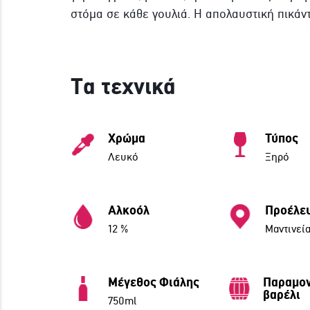
στόμα σε κάθε γουλιά. Η απολαυστική πικάντ
Τα τεχνικά
Χρώμα
Τύπος
Λευκό
Ξηρό
Αλκοόλ
Προέλε
12 %
Μαντινεί
Μέγεθος Φιάλης
Παραμον
βαρέλι
750ml