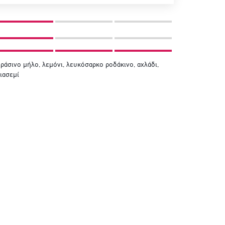
ράσινο μήλο, λεμόνι, λευκόσαρκο ροδάκινο, αχλάδι,
ιασεμί