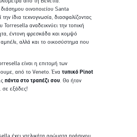
χιλιόμετρα από τη Βενετία.
 διάσημου οινοποιείου Santa
 την ίδια τεχνογνωσία, διασφαλίζοντας
 Torresella αναδεικνύει την τοπική
ητα, έντονη φρεσκάδα και κομψό
 αμπέλι, αλλά και το οικοσύστημα που
rresella είναι η επιτομή των
τυπικό Pinot
ουμε, από το Veneto. Ένα
πάντα στο τραπέζι σου
ις
. Θα ήταν
 σε εξάδες!
sella έχει ντελικάτα αρώματα πράσινου