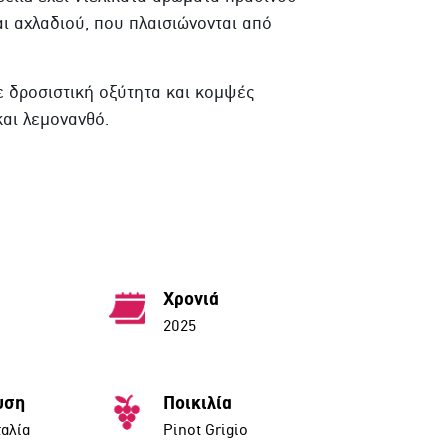
ι αχλαδιού, που πλαισιώνονται από
ε δροσιστική οξύτητα και κομψές
και λεμονανθό.
Χρονιά
2025
υση
Ποικιλία
ταλία
Pinot Grigio