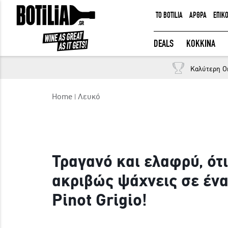
TO BOTILIA
ΑΡΘΡΑ
ΕΠΙΚ
ΕΙΣΟΔΟΣ ΜΕΛΩΝ
DEALS
ΚΟΚΚΙΝΑ
Καλύτερη O
Να με θυμάσαι
Home
Λευκό
ΕΙΣΟΔΟΣ
Ξέχασα τον κωδικό μου!
Τραγανό και ελαφρύ, ότι
ακριβώς ψάχνεις σε έν
Pinot Grigio!