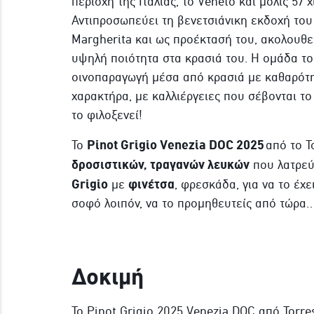
περιοχή της Ιταλίας, το Veneto και μόλις 57 
Αντιπροσωπεύει τη βενετσιάνικη εκδοχή του
Margherita και ως προέκτασή του, ακολουθεί
υψηλή ποιότητα στα κρασιά του. Η ομάδα του
οινοπαραγωγή μέσα από κρασιά με καθαρότ
χαρακτήρα, με καλλιέργειες που σέβονται το
το φιλοξενεί!
Pinot Grigio Venezia DOC 2025
Το
από το To
δροσιστικών, τραγανών λευκών
που λατρεύ
Grigio
φινέτσα
με
, φρεσκάδα, για να το έχε
σοφό λοιπόν, να το προμηθευτείς από τώρα…
Δοκιμή
Το Pinot Grigio 2025 Venezia DOC από Torre