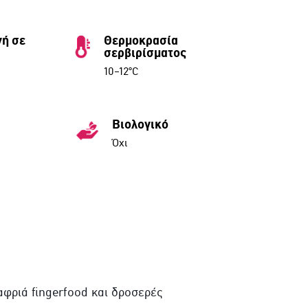
ή σε
Θερμοκρασία
σερβιρίσματος
10–12°C
Βιολογικό
Όχι
αφριά fingerfood και δροσερές