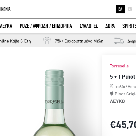
ΟΙΝΩΝΙΑ
ΕΛ
EN
Ε
ΛΕΥΚΑ
ΡΟΖΕ / ΑΦΡΩΔΗ / ΕΠΙΔΟΡΠΙΑ
ΣΥΛΛΟΓΕΣ
ΔΩΡΑ
SPIRIT
Κ
ΕΙΣΟΔΟΣ ΜΕ FACEBOOK
Μ
nline Κάβα 6 Έτη
75k+ Ευχαριστημένα Μέλη
Δωρ
Torresella
5 + 1 Pino
Ιταλία
/
Ven
Pinot Grigi
ΛΕΥΚΟ
α
€45,
7