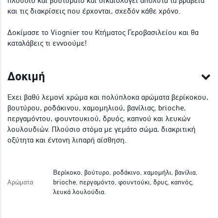
πλούσιο και βουτυράτο και δικαιολογεί απόλυτα τα βραβεία
και τις διακρίσεις που έρχονται, σχεδόν κάθε χρόνο.
Δοκίμασε το Viognier του Κτήματος Γεροβασιλείου και θα
καταλάβεις τι εννοούμε!
Δοκιμή
Έχει βαθύ λεμονί χρώμα και πολύπλοκα αρώματα βερίκοκου,
βουτύρου, ροδάκινου, χαμομηλιού, βανίλιας, brioche,
περγαμόντου, φουντουκιού, δρυός, καπνού και λευκών
λουλουδιών. Πλούσιο στόμα με γεμάτο σώμα, διακριτική
οξύτητα και έντονη λιπαρή αίσθηση.
Βερίκοκο, βούτυρο, ροδάκινο, χαμομήλι, βανίλια,
Αρώματα
brioche, περγαμόντο, φουντούκι, δρυς, καπνός,
λευκά λουλούδια.