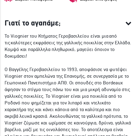
Γιατί το αγαπάμε;
To Viognier του Κτήματος Γεροβασιλείου είναι μια από
τις καλύτερες εκφράσεις της γαλλικής ποικιλίας στην Ελλάδα.
Κομψό και παράλληλα πληθωρικό, μαγεύει όποιον το
δοκιμάσει!
Ο Βαγγέλης Γεροβασιλείου το 1993, αποφάσισε να φυτέψει
Viognier στον αμπελώνα της Επανομής, σε συνεργασία με το
Γεωπονικό Πανεπιστήμιο ΑΠΘ. Οι σπουδές στο Bordeaux
άφησαν το στίγμα τους πάνω του και μια μικρή αδυναμία στις
γαλλικές ποικιλίες. Το Viognier είναι μια ποικιλία από το
Ροδανό που φημίζεται για τον λιπαρό και ντελικάτο
χαρακτήρα της και κάνει κάποια από τα καλύτερα και πιο
ακριβά λευκά κρασιά. Ακολουθώντας τα γαλλικά πρότυπα, το
Viognier ζύμωσε και ωρίμασε σε καινούργια, δρύινα, γαλλικά
βαρέλια, μαζί με τις οινολάσπες του. Το αποτέλεσμα είναι