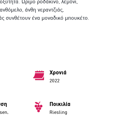
οξύτητα. Ώριμο ροδάκινο, λεμόνι,
 ανθόμελο, άνθη νεραντζιάς,
άς συνθέτουν ένα μοναδικό μπουκέτο.
Χρονιά
2022
υση
Ποικιλία
sen,
Riesling