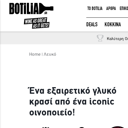
TO BOTILIA
ΑΡΘΡΑ
ΕΠΙΚ
ΕΙΣΟΔΟΣ ΜΕΛΩΝ
DEALS
ΚΟΚΚΙΝΑ
Καλύτερη O
Να με θυμάσαι
Home
Λευκό
ΕΙΣΟΔΟΣ
Ξέχασα τον κωδικό μου!
Ένα εξαιρετικό γλυκό
κρασί από ένα iconic
οινοποιείο!