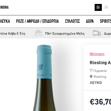
ΟΙΝΩΝΙΑ
ΕΛ
EN
Ε
ΛΕΥΚΑ
ΡΟΖΕ / ΑΦΡΩΔΗ / ΕΠΙΔΟΡΠΙΑ
ΣΥΛΛΟΓΕΣ
ΔΩΡΑ
SPIRIT
Κ
ΕΙΣΟΔΟΣ ΜΕ FACEBOOK
Μ
nline Κάβα 6 Έτη
75k+ Ευχαριστημένα Μέλη
Δωρ
Wittmann
Riesling 
Γερμανία
Riesling
ΛΕΥΚΟ
€36,
7