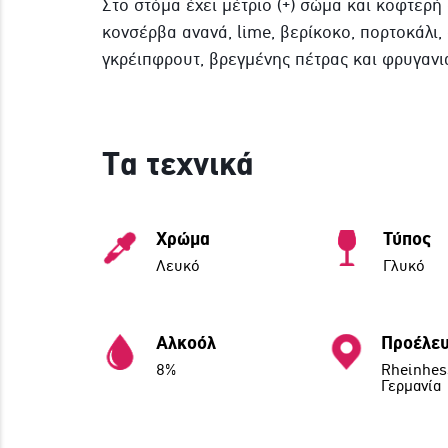
Στο στόμα έχει μέτριο (+) σώμα και κοφτερή 
κονσέρβα ανανά, lime, βερίκοκο, πορτοκάλι,
γκρέιπφρουτ, βρεγμένης πέτρας και φρυγανι
Τα τεχνικά
Χρώμα
Τύπος
Λευκό
Γλυκό
Αλκοόλ
Προέλε
8%
Rheinhes
Γερμανία