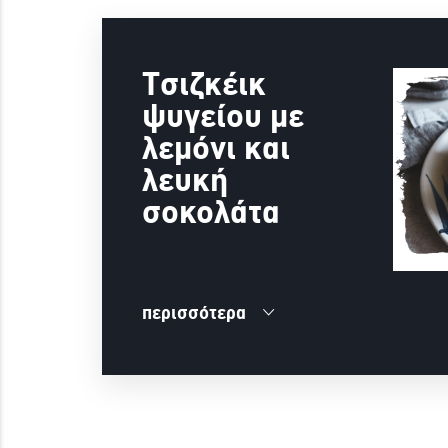
Τσιζκέικ
ψυγείου με
λεμόνι και
λευκή
σοκολάτα
περισσότερα