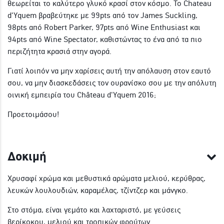
θεωρείται το καλύτερο γλυκό κρασί στον κόσμο. Το Chateau
d'Yquem βραβεύτηκε με 99pts από τον James Suckling,
98pts από Robert Parker, 97pts από Wine Enthusiast και
94pts από Wine Spectator, καθιστώντας το ένα από τα πιο
περιζήτητα κρασιά στην αγορά.
Γιατί λοιπόν να μην χαρίσεις αυτή την απόλαυση στον εαυτό
σου, να μην διασκεδάσεις τον ουρανίσκο σου με την απόλυτη
οινική εμπειρία του Château d'Yquem 2016;
Προετοιμάσου!
Δοκιμή
Χρυσαφί χρώμα και μεθυστικά αρώματα μελιού, κερύθρας,
λευκών λουλουδιών, καραμέλας, τζίντζερ και μάνγκο.
Στο στόμα, είναι γεμάτο και λαχταριστό, με γεύσεις
βερίκοκου, μελιού και τροπικών φρούτων.