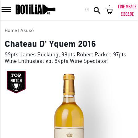
ΓΙΝΕ ΜΕΛΟΣ
0
EN
ΕΙΣΟΔΟΣ ΜΕΛΩΝ
ΕΙΣΟΔΟΣ
Home
Λευκό
Chateau D' Yquem 2016
99pts James Suckling, 98pts Robert Parker, 97pts
Να με θυμάσαι
Wine Enthusiast και 94pts Wine Spectator!
ΕΙΣΟΔΟΣ
Ξέχασα τον κωδικό μου!
ΕΙΣΟΔΟΣ ΜΕ FACEBOOK
ΕΚΠΛΗΚΤΙΚΑ ΚΡΑΣΙΑ ΑΠΟ ΟΛΟ ΤΟΝ ΚΟΣΜΟ ΣΤΗΝ ΠΟΡΤΑ ΣΟΥ ΣΕ
ΜΟΝΑΔΙΚΕΣ ΠΡΟΣΦΟΡΕΣ!