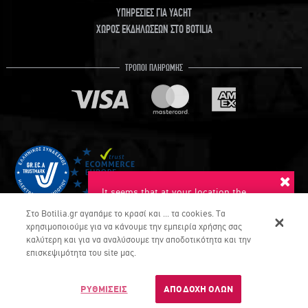
ΥΠΗΡΕΣΙΕΣ ΓΙΑ YACHT
ΧΩΡΟΣ ΕΚΔΗΛΩΣΕΩΝ ΣΤΟ BOTILIA
ΤΡΟΠΟΙ ΠΛΗΡΩΜΗΣ
It seems that at your location the
suggested language is English. Do you
Στο Botilia.gr αγαπάμε το κρασί και ... τα cookies. Τα
want to switch to this language?
χρησιμοποιούμε για να κάνουμε την εμπειρία χρήσης σας
καλύτερη και για να αναλύσουμε την αποδοτικότητα και την
YES
NO
επισκεψιμότητα του site μας.
€644,
80
COPYRIGHT © Botilia.gr 2026. ALL RIGHTS RESERVED
Dont ask again
ΤΕΛΕΙΩΝΕΙ...
DEVELOPED & DELIVERED BY UMOBIT SA
ΡΥΘΜΙΣΕΙΣ
ΑΠΟΔΟΧΗ ΟΛΩΝ