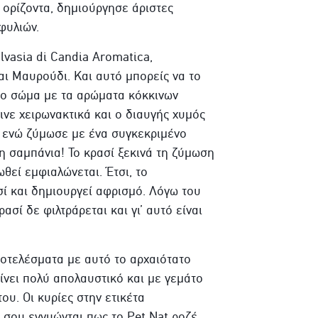
ορίζοντα, δημιούργησε άριστες
φυλιών.
lvasia di Candia Aromatica,
αι Μαυρούδι. Και αυτό μπορείς να το
το σώμα με τα αρώματα κόκκινων
ινε χειρωνακτικά και ο διαυγής χυμός
 ενώ ζύμωσε με ένα συγκεκριμένο
τη σαμπάνια! Το κρασί ξεκινά τη ζύμωση
θεί εμφιαλώνεται. Έτσι, το
σί και δημιουργεί αφρισμό. Λόγω του
ασί δε φιλτράρεται και γι’ αυτό είναι
ποτελέσματα με αυτό το αρχαιότατο
είνει πολύ απολαυστικό και με γεμάτο
ου. Οι κυρίες στην ετικέτα
σου εγγυώνται πως το Pet Nat ροζέ