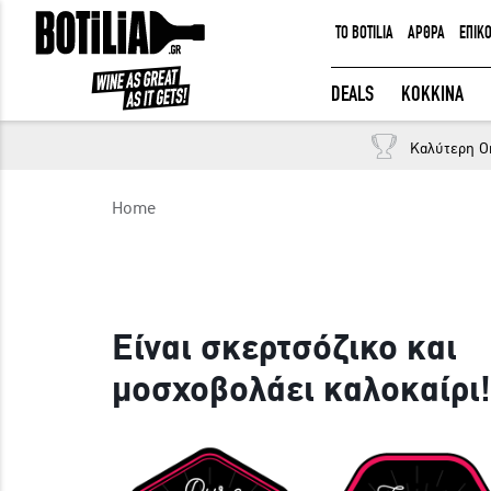
TO BOTILIA
ΑΡΘΡΑ
ΕΠΙΚ
ΕΙΣΟΔΟΣ ΜΕΛΩΝ
DEALS
ΚΟΚΚΙΝΑ
Καλύτερη O
Να με θυμάσαι
Home
ΕΙΣΟΔΟΣ
Ξέχασα τον κωδικό μου!
Είναι σκερτσόζικο και
μοσχοβολάει καλοκαίρι!