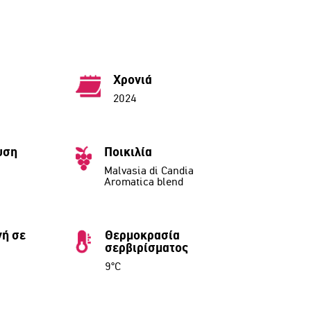
Χρονιά
2024
υση
Ποικιλία
Malvasia di Candia
Aromatica blend
ή σε
Θερμοκρασία
σερβιρίσματος
9°C