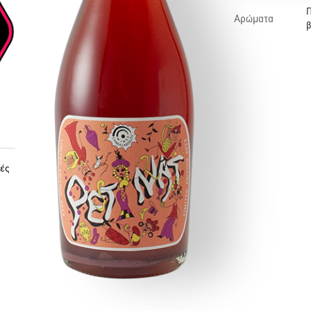
Π
Αρώματα
β
ές