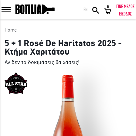
ΓΙΝΕ ΜΕΛΟΣ
0
EN
ΕΙΣΟΔΟΣ ΜΕΛΩΝ
ΕΙΣΟΔΟΣ
Home
5 + 1 Rosé De Haritatos 2025 -
Κτήμα Χαριτάτου
Να με θυμάσαι
Αν δεν το δοκιμάσεις θα χάσεις!
ΕΙΣΟΔΟΣ
Ξέχασα τον κωδικό μου!
ΕΙΣΟΔΟΣ ΜΕ FACEBOOK
ΕΚΠΛΗΚΤΙΚΑ ΚΡΑΣΙΑ ΑΠΟ ΟΛΟ ΤΟΝ ΚΟΣΜΟ ΣΤΗΝ ΠΟΡΤΑ ΣΟΥ ΣΕ
ΜΟΝΑΔΙΚΕΣ ΠΡΟΣΦΟΡΕΣ!