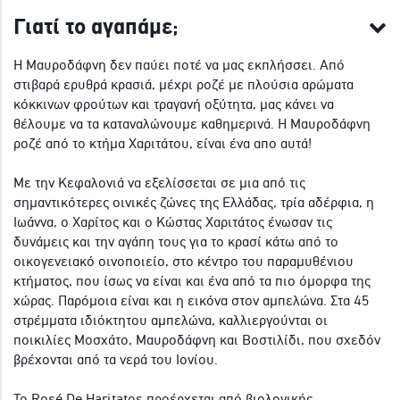
Γιατί το αγαπάμε;
Η Μαυροδάφνη δεν παύει ποτέ να μας εκπλήσσει. Από
στιβαρά ερυθρά κρασιά, μέχρι ροζέ με πλούσια αρώματα
κόκκινων φρούτων και τραγανή οξύτητα, μας κάνει να
θέλουμε να τα καταναλώνουμε καθημερινά. Η Μαυροδάφνη
ροζέ από το κτήμα Χαριτάτου, είναι ένα απο αυτά!
Με την Κεφαλονιά να εξελίσσεται σε μια από τις
σημαντικότερες οινικές ζώνες της Ελλάδας, τρία αδέρφια, η
Ιωάννα, ο Χαρίτος και ο Κώστας Χαριτάτος ένωσαν τις
δυνάμεις και την αγάπη τους για το κρασί κάτω από το
οικογενειακό οινοποιείο, στο κέντρο του παραμυθένιου
κτήματος, που ίσως να είναι και ένα από τα πιο όμορφα της
χώρας. Παρόμοια είναι και η εικόνα στον αμπελώνα. Στα 45
στρέμματα ιδιόκτητου αμπελώνα, καλλιεργούνται οι
ποικιλίες Μοσχάτο, Μαυροδάφνη και Βοστιλίδι, που σχεδόν
βρέχονται από τα νερά του Ιονίου.
Το Rosé De Haritatos προέρχεται από βιολογικής