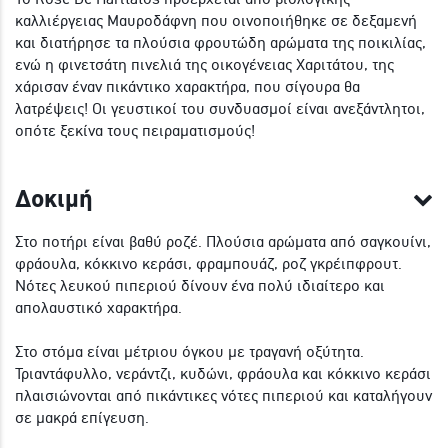
καλλιέργειας Μαυροδάφνη που οινοποιήθηκε σε δεξαμενή
και διατήρησε τα πλούσια φρουτώδη αρώματα της ποικιλίας,
ενώ η φινετσάτη πινελιά της οικογένειας Χαριτάτου, της
χάρισαν έναν πικάντικο χαρακτήρα, που σίγουρα θα
λατρέψεις! Οι γευστικοί του συνδυασμοί είναι ανεξάντλητοι,
οπότε ξεκίνα τους πειραματισμούς!
Δοκιμή
Στο ποτήρι είναι βαθύ ροζέ. Πλούσια αρώματα από σαγκουίνι,
φράουλα, κόκκινο κεράσι, φραμπουάζ, ροζ γκρέιπφρουτ.
Νότες λευκού πιπεριού δίνουν ένα πολύ ιδιαίτερο και
απολαυστικό χαρακτήρα.
Στο στόμα είναι μέτριου όγκου με τραγανή οξύτητα.
Τριαντάφυλλο, νεράντζι, κυδώνι, φράουλα και κόκκινο κεράσι
πλαισιώνονται από πικάντικες νότες πιπεριού και καταλήγουν
σε μακρά επίγευση.