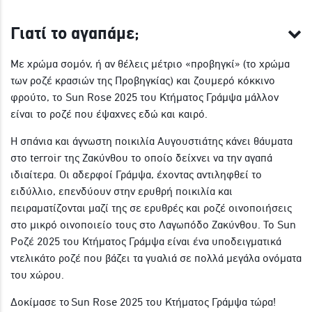
Γιατί το αγαπάμε;
Με χρώμα σομόν, ή αν θέλεις μέτριο «προβηγκί» (το χρώμα
των ροζέ κρασιών της Προβηγκίας) και ζουμερό κόκκινο
φρούτο, το Sun Rose 2025 του Κτήματος Γράμψα μάλλον
είναι το ροζέ που έψαχνες εδώ και καιρό.
Η σπάνια και άγνωστη ποικιλία Αυγουστιάτης κάνει θάυματα
στο terroir της Ζακύνθου το οποίο δείχνει να την αγαπά
ιδιαίτερα. Οι αδερφοί Γράμψα, έχοντας αντιληφθεί το
ειδύλλιο, επενδύουν στην ερυθρή ποικιλία και
πειραματίζονται μαζί της σε ερυθρές και ροζέ οινοποιήσεις
στο μικρό οινοποιείο τους στο Λαγωπόδο Ζακύνθου. Το Sun
Ροζέ 2025 του Κτήματος Γράμψα είναι ένα υποδειγματικά
ντελικάτο ροζέ που βάζει τα γυαλιά σε πολλά μεγάλα ονόματα
του χώρου.
Δοκίμασε το Sun Rose 2025 του Κτήματος Γράμψα τώρα!