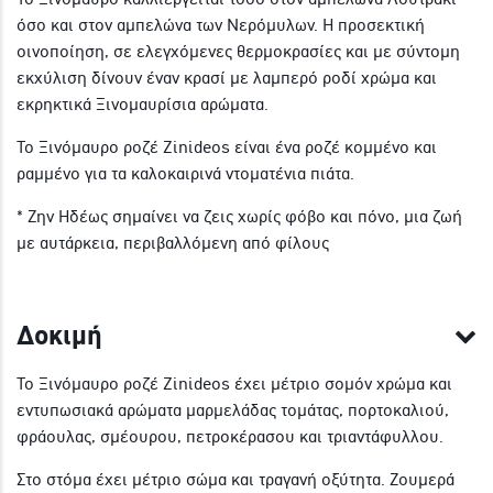
όσο και στον αμπελώνα των Νερόμυλων. Η προσεκτική
οινοποίηση, σε ελεγχόμενες θερμοκρασίες και με σύντομη
εκχύλιση δίνουν έναν κρασί με λαμπερό ροδί χρώμα και
εκρηκτικά Ξινομαυρίσια αρώματα.
Το Ξινόμαυρο ροζέ Zinideos είναι ένα ροζέ κομμένο και
ραμμένο για τα καλοκαιρινά ντοματένια πιάτα.
* Ζην Ηδέως σημαίνει να ζεις χωρίς φόβο και πόνο, μια ζωή
με αυτάρκεια, περιβαλλόμενη από φίλους
Δοκιμή
Το Ξινόμαυρο ροζέ Zinideos έχει μέτριο σομόν χρώμα και
εντυπωσιακά αρώματα μαρμελάδας τομάτας, πορτοκαλιού,
φράουλας, σμέουρου, πετροκέρασου και τριαντάφυλλου.
Στο στόμα έχει μέτριο σώμα και τραγανή οξύτητα. Ζουμερά