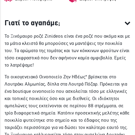
Γιατί το αγαπάμε;
Το Ξινόμαυρο ροζέ Zinideos είναι ένα ροζέ που ακόμα και με
τα μάτια κλειστά θα μπορούσες να μαντέψεις την ποικιλία
του. Τα αρώματα της τομάτας και των κόκκινων φρούτων είναι
τόσο εκφραστικά που δεν αφήνουν καμία αμφιβολία. Εμείς
το λατρέψαμε!
To οικογενειακό Οινοποιείο Ζην Ηδέως* βρίσκεται στο
Λουτράκι Αλμωπίας, δίπλα στα Λουτρά Πόζαρ. Πρόκειται για
ένα boutique οινοποιείο που ασχολείται τόσο με ελληνικές
και τοπικές ποικιλίες όσο και με διεθνείς. Οι ιδιόκτητοι
αμπελώνες τους εκτείνονται σε περίπου 88 στρέμματα, σε
τρία διαφορετικά σημεία. Κατόπιν προσεκτικής μελέτης κάθε
ποικιλία φυτεύτηκε στο σημείο και το έδαφος που της
ταιριάζει περισσότερο για να δώσει τον καλύτερο εαυτό της.
Το Ξινόμαυρο καλλιεργείται τόσο στον αμπελώνα Λουτράκι