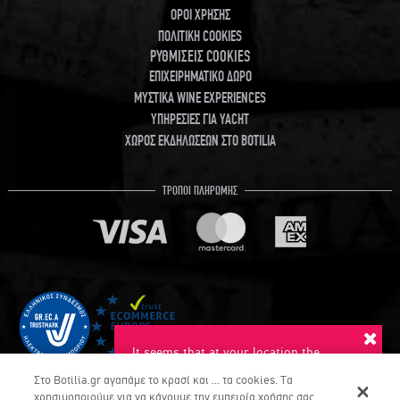
ΟΡΟΙ ΧΡΗΣΗΣ
ΠΟΛΙΤΙΚΗ COOKIES
ΡΥΘΜΙΣΕΙΣ COOKIES
ΕΠΙΧΕΙΡΗΜΑΤΙΚΟ ΔΩΡΟ
ΜΥΣΤΙΚΑ WINE EXPERIENCES
ΥΠΗΡΕΣΙΕΣ ΓΙΑ YACHT
ΧΩΡΟΣ ΕΚΔΗΛΩΣΕΩΝ ΣΤΟ BOTILIA
ΤΡΟΠΟΙ ΠΛΗΡΩΜΗΣ
It seems that at your location the
suggested language is English. Do you
Στο Botilia.gr αγαπάμε το κρασί και ... τα cookies. Τα
want to switch to this language?
χρησιμοποιούμε για να κάνουμε την εμπειρία χρήσης σας