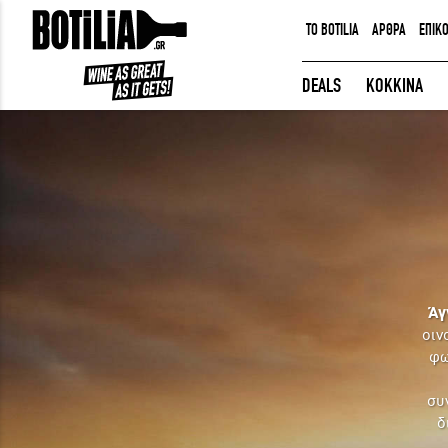
TO BOTILIA
ΑΡΘΡΑ
ΕΠΙΚ
ΕΙΣΟΔΟΣ ΜΕΛΩΝ
DEALS
ΚΟΚΚΙΝΑ
Να με θυμάσαι
ΕΙΣΟΔΟΣ
Ξέχασα τον κωδικό μου!
Άγ
οιν
φω
συγ
δ