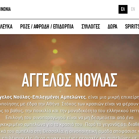
ΟΙΝΩΝΙΑ
ΕΛ
EN
Ε
ΛΕΥΚΑ
ΡΟΖΕ / ΑΦΡΩΔΗ / ΕΠΙΔΟΡΠΙΑ
ΣΥΛΛΟΓΕΣ
ΔΩΡΑ
SPIRIT
Κ
ΕΙΣΟΔΟΣ ΜΕ FACEBOOK
Μ
ΑΓΓΕΛΟΣ ΝΟΥΛΑΣ
γελος Νούλας-Επιλεγμένοι Αμπελώνες
, είναι μια μικρή επιχείρ
οποίησης με έδρα την Αθήνα. Στόχος των κρασιών είναι να φέρουν
ς το βάθος, την ποικιλία και την μοναδικότητα του ελληνικού terro
Επιλογή του οινοπαραγωγού είναι να μη δεσμεύεται από ένα
κεκριμένο αμπελώνα για τα κρασιά του. Παρά το γεγονός ότι διαθ
ικά του αμπέλια στη Θεσσαλία, η οινοποιητική ομάδα αποφάσισε 
επιλέγουν ελεύθερα συγκεκριμένες περιοχές και αμπελώνες με