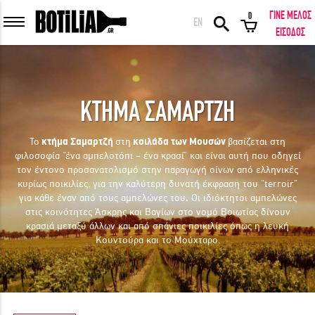
ΓΙΝΕ ΜΕΛΟΣ
0
EN
ΕΙΣΟΔΟΣ ΜΕΛΩΝ
ΕΙΣΟΔΟΣ
ΚΤΗΜΑ ΣΑΜΑΡΤΖΗ
Να με θυμάσαι
Το
κτήμα Σαμαρτζή
στη
κοιλάδα των Μουσών
βασίζεται στη
φιλοσοφία “ένα αμπελοτόπι – ένα κρασί” και είναι αυτή που οδηγεί
ΕΙΣΟΔΟΣ
Ξέχασα τον κωδικό μου!
τον έντονο προσανατολισμό στην παραγωγή οίνων από ελληνικές
κυρίως ποικιλίες, για την καλύτερη δυνατή έκφραση του “terroir”
για κάθε έναν από τους αμπελώνες του
.
Οι ιδιόκτητοι αμπελώνες
ΕΙΣΟΔΟΣ ΜΕ FACEBOOK
στις κοινότητες Άσκρης και Βαγίων στο νομό Βοιωτίας δίνουν
κρασιά μεταξύ άλλων και από σπάνιες ποικιλίες όπως η λευκή
Κουντούρα και το Μούχταρο.
ΕΚΠΛΗΚΤΙΚΑ ΚΡΑΣΙΑ ΑΠΟ ΟΛΟ ΤΟΝ ΚΟΣΜΟ ΣΤΗΝ ΠΟΡΤΑ ΣΟΥ ΣΕ
ΜΟΝΑΔΙΚΕΣ ΠΡΟΣΦΟΡΕΣ!