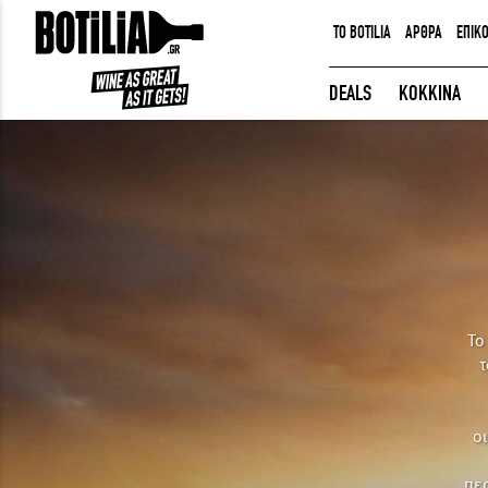
TO BOTILIA
ΑΡΘΡΑ
ΕΠΙΚ
ΕΙΣΟΔΟΣ ΜΕΛΩΝ
DEALS
ΚΟΚΚΙΝΑ
Να με θυμάσαι
ΕΙΣΟΔΟΣ
Ξέχασα τον κωδικό μου!
Το
τ
ο
περ