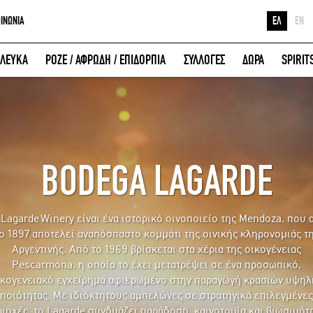
ΟΙΝΩΝΙΑ
ΕΛ
EN
Ε
ΛΕΥΚΑ
ΡΟΖΕ / ΑΦΡΩΔΗ / ΕΠΙΔΟΡΠΙΑ
ΣΥΛΛΟΓΕΣ
ΔΩΡΑ
SPIRIT
Κ
ΕΙΣΟΔΟΣ ΜΕ FACEBOOK
Μ
BODEGA LAGARDE
 Lagarde Winery είναι ένα ιστορικό οινοποιείο της Mendoza, που 
ο 1897 αποτελεί αναπόσπαστο κομμάτι της οινικής κληρονομιάς τ
Αργεντινής. Από το 1969 βρίσκεται στα χέρια της οικογένειας
Pescarmona, η οποία το έχει μετατρέψει σε ένα προσωπικό,
ικογενειακό εγχείρημα αφιερωμένο στην παραγωγή κρασιών υψηλ
ποιότητας. Με ιδιόκτητους αμπελώνες σε στρατηγικά επιλεγμένες
ιοχές, το Lagarde συνδυάζει παράδοση, καινοτομία και βιωσιμότ