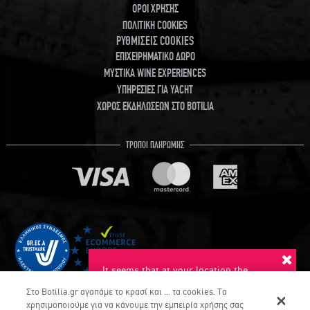
ΟΡΟΙ ΧΡΗΣΗΣ
ΠΟΛΙΤΙΚΗ COOKIES
ΡΥΘΜΙΣΕΙΣ COOKIES
ΕΠΙΧΕΙΡΗΜΑΤΙΚΟ ΔΩΡΟ
ΜΥΣΤΙΚΑ WINE EXPERIENCES
ΥΠΗΡΕΣΙΕΣ ΓΙΑ YACHT
ΧΩΡΟΣ ΕΚΔΗΛΩΣΕΩΝ ΣΤΟ BOTILIA
ΤΡΟΠΟΙ ΠΛΗΡΩΜΗΣ
It seems that at your location the
suggested language is English. Do you
Στο Botilia.gr αγαπάμε το κρασί και ... τα cookies. Τα
want to switch to this language?
χρησιμοποιούμε για να κάνουμε την εμπειρία χρήσης σας