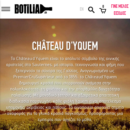
ΓΙΝΕ ΜΕΛΟΣ
0
EN
ΕΙΣΟΔΟΣ ΜΕΛΩΝ
ΕΙΣΟΔΟΣ
CHÂTEAU D'YQUEM
Να με θυμάσαι
Το Château d’Yquem είναι το απόλυτο σύμβολο της οινικής
αριστείας στο Sauternes, με ιστορία, τεχνογνωσία και φήμη που
ΕΙΣΟΔΟΣ
Ξέχασα τον κωδικό μου!
ξεπερνούν τα σύνορα της Γαλλίας. Αναγνωρισμένο ως
PremierCruSupérieur από το 1855, το Châteaud’Yquem
δημιουργεί κρασιά που ισορροπούν ανάμεσα στην
ΕΙΣΟΔΟΣ ΜΕ FACEBOOK
πολυπλοκότητα, τη φινέτσα και την απαράμιλλη δυνατότητα
παλαίωσης. Με μοναδικό terroir και εξαιρετικά απαιτητική
διαδικασία παραγωγής, κάθε φιάλη Yquem είναι αποτέλεσμα
υπομονής, ακρίβειας και πάθους. Το οινοποιείο αποτελεί σημείο
αναφοράς για τα γλυκά κρασιά παγκοσμίως, προσφέροντας μια
ΕΚΠΛΗΚΤΙΚΑ ΚΡΑΣΙΑ ΑΠΟ ΟΛΟ ΤΟΝ ΚΟΣΜΟ ΣΤΗΝ ΠΟΡΤΑ ΣΟΥ ΣΕ
εμπειρία που αγγίζει το μύθο.
ΜΟΝΑΔΙΚΕΣ ΠΡΟΣΦΟΡΕΣ!