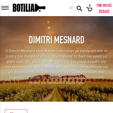
ΓΙΝΕ ΜΕΛΟΣ
0
EN
ΕΙΣΟΔΟΣ ΜΕΛΩΝ
ΕΙΣΟΔΟΣ
DIMITRI MESNARD
Να με θυμάσαι
Ο Dimitri Mesnard είναι MasterSommelier με καταγωγή από το
Quincy του Λίγηρα, ο οποίος δημιούργησε το δικό του κρασί ως
ΕΙΣΟΔΟΣ
Ξέχασα τον κωδικό μου!
φόρο τιμής στις ρίζες του. Με αφετηρία ένα μικρό κομμάτι γης
που κληρονόμησε από τη γιαγιά του, ανέπτυξε τον αμπελώνα του
και δημιούργησε το QuincyQuartz, ένα SauvignonBlanc που
ΕΙΣΟΔΟΣ ΜΕ FACEBOOK
εκφράζει το terroir της περιοχής με φρεσκάδα, αρωματική
ένταση και προσωπικό χαρακτήρα.
ΕΚΠΛΗΚΤΙΚΑ ΚΡΑΣΙΑ ΑΠΟ ΟΛΟ ΤΟΝ ΚΟΣΜΟ ΣΤΗΝ ΠΟΡΤΑ ΣΟΥ ΣΕ
ΜΟΝΑΔΙΚΕΣ ΠΡΟΣΦΟΡΕΣ!