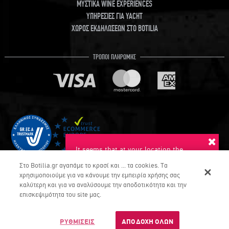
ΜΥΣΤΙΚΑ WINE EXPERIENCES
ΥΠΗΡΕΣΙΕΣ ΓΙΑ YACHT
ΧΩΡΟΣ ΕΚΔΗΛΩΣΕΩΝ ΣΤΟ BOTILIA
ΤΡΟΠΟΙ ΠΛΗΡΩΜΗΣ
It seems that at your location the
suggested language is English. Do you
Στο Botilia.gr αγαπάμε το κρασί και ... τα cookies. Τα
want to switch to this language?
χρησιμοποιούμε για να κάνουμε την εμπειρία χρήσης σας
καλύτερη και για να αναλύσουμε την αποδοτικότητα και την
YES
NO
επισκεψιμότητα του site μας.
COPYRIGHT © Botilia.gr 2026. ALL RIGHTS RESERVED
Dont ask again
ΡΥΘΜΙΣΕΙΣ
ΑΠΟΔΟΧΗ ΟΛΩΝ
DEVELOPED & DELIVERED BY UMOBIT SA