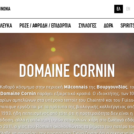
ΟΙΝΩΝΙΑ
ΕΛ
EN
Ε
ΛΕΥΚΑ
ΡΟΖΕ / ΑΦΡΩΔΗ / ΕΠΙΔΟΡΠΙΑ
ΣΥΛΛΟΓΕΣ
ΔΩΡΑ
SPIRIT
Κ
ΕΙΣΟΔΟΣ ΜΕ FACEBOOK
Μ
DOMAINE CORNIN
Καθαρό κόσμημα στην περιοχή
Mâconnais
της
Βουργουνδίας
, τ
Domaine Cornin
παράγει εξαιρετικά κρασιά. Ο ιδιοκτήτης, των 10
αρίων αμπελώνων στα υπέροχα terroir του Chaintré και του Fuiss
inique εργάζεται με τα πρότυπα της βιολογικής καλλιέργειας απ
1993, ήδη πεπεισμένος από τότε ότι η προτεραιότητα δεν είναι η
όδοση, αλλά η απόκτηση υγιών σταφυλιών, χάρη στα ζωντανά εδά
ο 2011, ο γιος του Romain ακολουθώντας τα βήματα του πατέρα το
έλαβε να φροντίσει την οινοποίηση. Γνωρίζοντας ότι ο οικογενεια