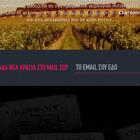
αμπελώνας, βασίζεται σε ένα πραγματικό γεωλογικό millefeuille,
ηρίζουν τη φιλοσοφία τους στην αγνότερη έκφραση του
Chardon
και στις αποχρώσεις του σε κάθε terroir.
ΔΑ ΝΕΑ ΚΡΑΣΙΑ ΣΤΟ MAIL ΣΟΥ