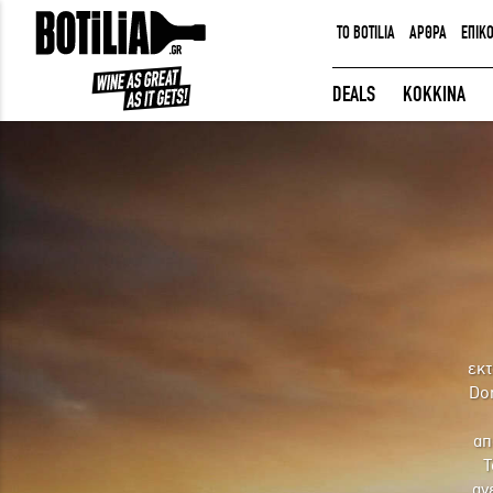
TO BOTILIA
ΑΡΘΡΑ
ΕΠΙΚ
ΕΙΣΟΔΟΣ ΜΕΛΩΝ
DEALS
ΚΟΚΚΙΝΑ
Να με θυμάσαι
ΕΙΣΟΔΟΣ
Ξέχασα τον κωδικό μου!
εκτ
Dom
απ
Τ
αν