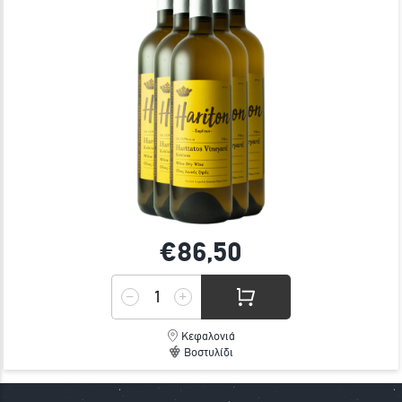
€86,
50
Κεφαλονιά
Βοστυλίδι