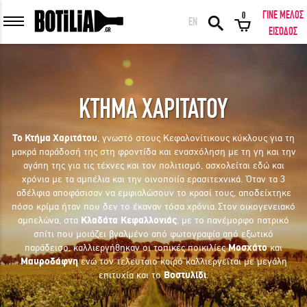
ΓΙΝΕ ΜΕΛΟΣ
0
EN
ΕΙΣΟΔΟΣ ΜΕΛΩΝ
ΕΙΣΟΔΟΣ
ΚΤΗΜΑ ΧΑΡΙΤΑΤΟΥ
Να με θυμάσαι
Το Κτήμα Χαριτάτου
, γνωστό στους Κεφαλονίτικους κύκλους για τη
μακρά παράδοσή της στη φροντίδα και ενασχόληση με τη γη και την
ΕΙΣΟΔΟΣ
Ξέχασα τον κωδικό μου!
αγάπη της για τις τέχνες και τον πολιτισμό, ασχολείται εδώ και
χρόνια με τα αμπέλια και την οινοποιία ερασιτεχνικά. Όταν τα 3
αδέλφια αποφάσισαν να εμφιαλώσουν το κρασί τους, αποδείχτηκε
ΕΙΣΟΔΟΣ ΜΕ FACEBOOK
πόσο κρίμα ήταν που δεν το έκαναν τόσα χρόνια. Στον οικογενειακό
αμπελώνα, στα
Κλαδάτα
Κεφαλλονιάς
, με το πανέμορφο πατρικό
σπίτι που μοιάζει βγαλμένο από φωτογραφία από εξωτικό
παράδεισο, καλλιεργήθηκαν οι τοπικές ποικιλίες
Μοσχάτο
και
Μαυροδάφνη
ενώ τον τελευταιο καιρό καλλιεργείται με μεγάλη
επιτυχία και το
Βοστυλίδι
.
ΕΚΠΛΗΚΤΙΚΑ ΚΡΑΣΙΑ ΑΠΟ ΟΛΟ ΤΟΝ ΚΟΣΜΟ ΣΤΗΝ ΠΟΡΤΑ ΣΟΥ ΣΕ
ΜΟΝΑΔΙΚΕΣ ΠΡΟΣΦΟΡΕΣ!