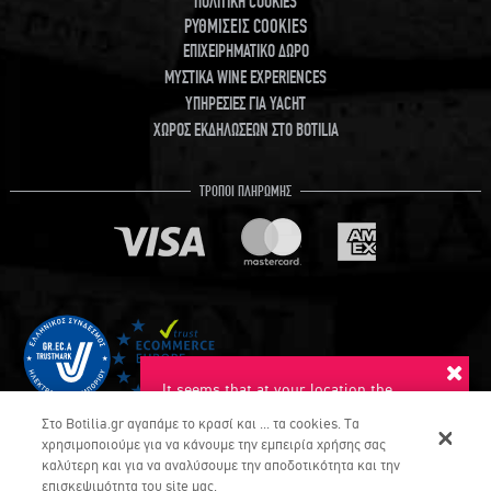
ΠΟΛΙΤΙΚΗ COOKIES
ΡΥΘΜΙΣΕΙΣ COOKIES
ΕΠΙΧΕΙΡΗΜΑΤΙΚΟ ΔΩΡΟ
ΜΥΣΤΙΚΑ WINE EXPERIENCES
ΥΠΗΡΕΣΙΕΣ ΓΙΑ YACHT
ΧΩΡΟΣ ΕΚΔΗΛΩΣΕΩΝ ΣΤΟ BOTILIA
ΤΡΟΠΟΙ ΠΛΗΡΩΜΗΣ
It seems that at your location the
suggested language is English. Do you
Στο Botilia.gr αγαπάμε το κρασί και ... τα cookies. Τα
want to switch to this language?
χρησιμοποιούμε για να κάνουμε την εμπειρία χρήσης σας
καλύτερη και για να αναλύσουμε την αποδοτικότητα και την
YES
NO
επισκεψιμότητα του site μας.