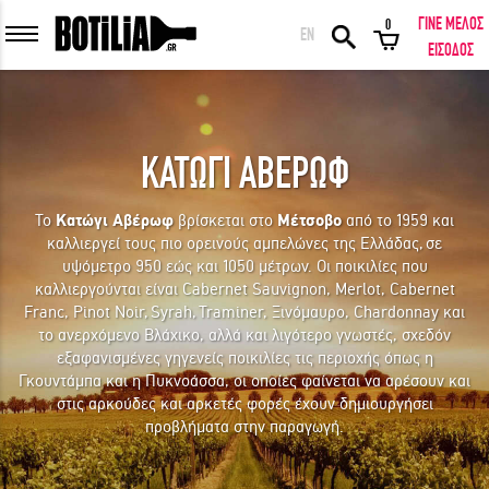
ΓΙΝΕ ΜΕΛΟΣ
0
EN
ΕΙΣΟΔΟΣ ΜΕΛΩΝ
ΕΙΣΟΔΟΣ
ΚΑΤΩΓΙ ΑΒΕΡΩΦ
Να με θυμάσαι
Το
Κατώγι Αβέρωφ
βρίσκεται στο
Μέτσοβο
από το 1959 και
καλλιεργεί τους πιο ορεινούς αμπελώνες της Ελλάδας, σε
ΕΙΣΟΔΟΣ
Ξέχασα τον κωδικό μου!
υψόμετρο 950 εώς και 1050 μέτρων. Οι ποικιλίες που
καλλιεργούνται είναι Cabernet Sauvignon, Merlot, Cabernet
Franc, Pinot Noir,
Syrah,
Traminer, Ξινόμαυρο, Chardonnay και
ΕΙΣΟΔΟΣ ΜΕ FACEBOOK
το ανερχόμενο Βλάχικο, αλλά και λιγότερο γνωστές, σχεδόν
εξαφανισμένες γηγενείς ποικιλίες τις περιοχής όπως η
Γκουντάμπα και η Πυκνoάσσα, οι οποίες φαίνεται να αρέσουν και
στις αρκούδες και αρκετές φορές έχουν δημιουργήσει
προβλήματα στην παραγωγή.
ΕΚΠΛΗΚΤΙΚΑ ΚΡΑΣΙΑ ΑΠΟ ΟΛΟ ΤΟΝ ΚΟΣΜΟ ΣΤΗΝ ΠΟΡΤΑ ΣΟΥ ΣΕ
ΜΟΝΑΔΙΚΕΣ ΠΡΟΣΦΟΡΕΣ!