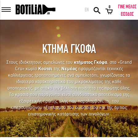
ΓΙΝΕ ΜΕΛΟΣ
0
EN
ΕΙΣΟΔΟΣ ΜΕΛΩΝ
ΕΙΣΟΔΟΣ
ΚΤΗΜΑ ΓΚΟΦΑ
Να με θυμάσαι
Στους ιδιόκτητους αμπελώνες του
κτήματος Γκόφα
, στο «Grand
Cru» χωρίο
Κούτσι
της
Νεμέας
εφαρμόζονται τεχνικές
ΕΙΣΟΔΟΣ
Ξέχασα τον κωδικό μου!
καλλιέργειας τροποποιημένες ανά αμπελοτόπι, γνωρίζοντας τα
ιδιαίτερα χαρακτηριστικά του μικροκλίματος της κάθε
υποπεριοχής, με στόχο την βέλτιστη ποιότητα της πρώτης ύλης.
ΕΙΣΟΔΟΣ ΜΕ FACEBOOK
Τα κρασιά που παράγονται είναι συνδυαστικό αποτέλεσμα της
εξαιρετικής πρώτης ύλης που παραλαμβάνεται, του
υπερσύγχρονου εξοπλισμού του οινοποιείου και της άρτιας
επιστημονικής κατάρτισης των οινολόγων.
ΕΚΠΛΗΚΤΙΚΑ ΚΡΑΣΙΑ ΑΠΟ ΟΛΟ ΤΟΝ ΚΟΣΜΟ ΣΤΗΝ ΠΟΡΤΑ ΣΟΥ ΣΕ
ΜΟΝΑΔΙΚΕΣ ΠΡΟΣΦΟΡΕΣ!