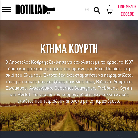
ΓΙΝΕ ΜΕΛΟΣ
0
EN
ΕΙΣΟΔΟΣ ΜΕΛΩΝ
ΕΙΣΟΔΟΣ
ΚΤΗΜΑ ΚΟΥΡΤΗ
Να με θυμάσαι
Ο Απόστολος
Κούρτης
ξεκίνησε να ασχολείται με το κρασί το 1997
όπου και φύτευσε το πρώτο του αμπέλι, στη Ράχη Πιερίας, στη
ΕΙΣΟΔΟΣ
Ξέχασα τον κωδικό μου!
σκιά του Ολύμπου. Έκτοτε δεν έχει σταματήσει να πειραματίζεται
τόσο με τοπικές όσο και ξένες ποικιλίες όπως Βιδιανό, Ασύρτικο,
Ξινόμαυρο, Αγιωργίτικο, Cabernet Sauvignon, Trebbiano, Syrah
ΕΙΣΟΔΟΣ ΜΕ FACEBOOK
και Merlot. Tα κρασιά του κοσμούν ιδιαίτερες, καλλιτεχνικές
ετικέτες που ταιριάζουν απόλυτα με το περιεχόμενο.
ΕΚΠΛΗΚΤΙΚΑ ΚΡΑΣΙΑ ΑΠΟ ΟΛΟ ΤΟΝ ΚΟΣΜΟ ΣΤΗΝ ΠΟΡΤΑ ΣΟΥ ΣΕ
ΜΟΝΑΔΙΚΕΣ ΠΡΟΣΦΟΡΕΣ!