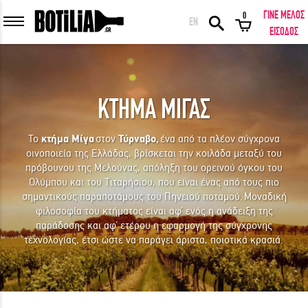
ΓΙΝΕ ΜΕΛΟΣ
0
EN
ΕΙΣΟΔΟΣ ΜΕΛΩΝ
ΕΙΣΟΔΟΣ
ΚΤΗΜΑ ΜΙΓΑΣ
Να με θυμάσαι
Το
κτήμα
Μίγα
στον
Τύρναβο,
έ
να από τα πλέον σύγχρονα
οινοποιεία της Ελλάδας
, βρίσκεται την κοιλάδα μεταξύ του
ΕΙΣΟΔΟΣ
Ξέχασα τον κωδικό μου!
πρόβουνου της Μελούνας, απόληξη του ορεινού όγκου του
Ολύμπου και του Τιταρήσιου, που είναι ένας από τους πιο
σημαντικούς παραποτάμους του Πηνειού ποταμού. Μοναδική
ΕΙΣΟΔΟΣ ΜΕ FACEBOOK
φιλοσοφία του κτήματος είναι αφ’ ενός η ανάδειξη της
παράδοσης και αφ’ ετέρου η εφαρμογή της σύγχρονης
τεχνολογίας, έτσι ώστε να παράγει άριστα, ποιοτικά κρασιά.
ΕΚΠΛΗΚΤΙΚΑ ΚΡΑΣΙΑ ΑΠΟ ΟΛΟ ΤΟΝ ΚΟΣΜΟ ΣΤΗΝ ΠΟΡΤΑ ΣΟΥ ΣΕ
ΜΟΝΑΔΙΚΕΣ ΠΡΟΣΦΟΡΕΣ!