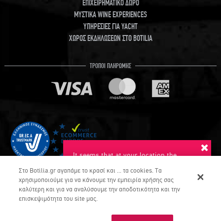
ΕΠΙΧΕΙΡΗΜΑΤΙΚΟ ΔΩΡΟ
ΜΥΣΤΙΚΑ WINE EXPERIENCES
ΥΠΗΡΕΣΙΕΣ ΓΙΑ YACHT
ΧΩΡΟΣ ΕΚΔΗΛΩΣΕΩΝ ΣΤΟ BOTILIA
ΤΡΟΠΟΙ ΠΛΗΡΩΜΗΣ
It seems that at your location the
suggested language is English. Do you
Στο Botilia.gr αγαπάμε το κρασί και ... τα cookies. Τα
want to switch to this language?
χρησιμοποιούμε για να κάνουμε την εμπειρία χρήσης σας
καλύτερη και για να αναλύσουμε την αποδοτικότητα και την
YES
NO
επισκεψιμότητα του site μας.
COPYRIGHT © Botilia.gr 2026. ALL RIGHTS RESERVED
Dont ask again