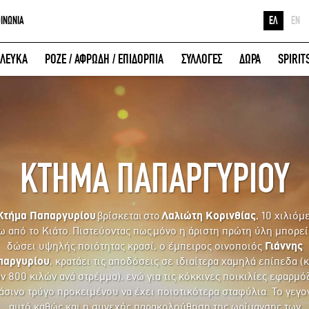
ΟΙΝΩΝΙΑ
ΕΛ
EN
Ε
ΛΕΥΚΑ
ΡΟΖΕ / ΑΦΡΩΔΗ / ΕΠΙΔΟΡΠΙΑ
ΣΥΛΛΟΓΕΣ
ΔΩΡΑ
SPIRIT
Κ
ΕΙΣΟΔΟΣ ΜΕ FACEBOOK
Μ
ΚΤΗΜΑ ΠΑΠΑΡΓΥΡΙΟΥ
Κτήμα Παπαργυρίου
βρίσκεται στο
Λαλιώτη
Κορινθίας
, 10 χιλιόμ
ω από το Κιάτο. Πιστεύοντας πως μόνο η άριστη πρώτη ύλη μπορεί
δώσει υψηλής ποιότητας κρασί, ο έμπειρος οινοποιός
Γιάννης
παργυρίου
, κρατάει τις αποδόσεις σε ιδιαίτερα χαμηλά επίπεδα (
ν 800 κιλών ανά στρέμμα), ενώ για τις κόκκινες ποικιλίες εφαρμό
άσινο τρύγο προκειμένου να έχει ποιοτικότερα σταφύλια. Το γεγο
αυτό καθώς και η συνεχής παρακολούθηση της ωρίμανσης των