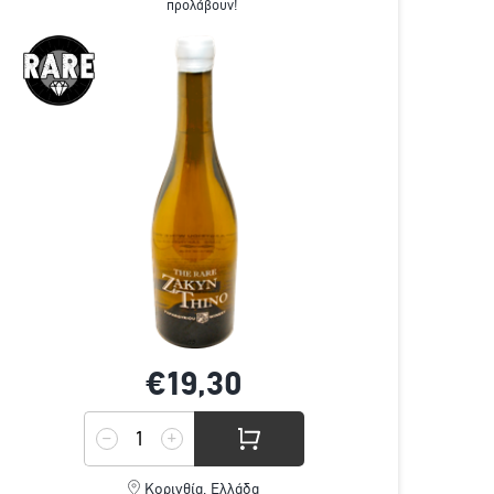
προλάβουν!
€19,
30
Κορινθία, Ελλάδα