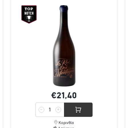
€21,
40
Κορινθία