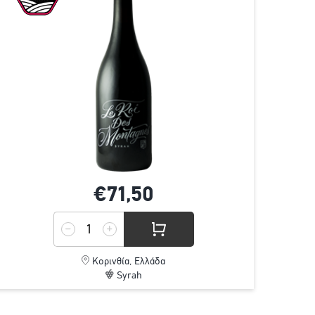
€71,
50
Κορινθία, Ελλάδα
Syrah