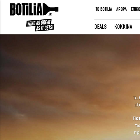
TO BOTILIA
ΑΡΘΡΑ
ΕΠΙΚ
ΕΙΣΟΔΟΣ ΜΕΛΩΝ
DEALS
ΚΟΚΚΙΝΑ
Να με θυμάσαι
ΕΙΣΟΔΟΣ
Ξέχασα τον κωδικό μου!
To
έξ
Πα
τω
πρ