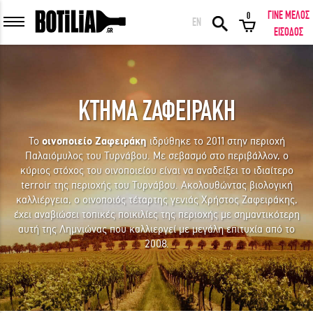
ΓΙΝΕ ΜΕΛΟΣ
0
EN
ΕΙΣΟΔΟΣ ΜΕΛΩΝ
ΕΙΣΟΔΟΣ
ΚΤΗΜΑ ΖΑΦΕΙΡΑΚΗ
Να με θυμάσαι
Το
οινοποιείο Ζαφειράκη
ιδρύθηκε το 2011 στην περιοχή
Παλαιόμυλος του Τυρνάβου. Με σεβασμό στο περιβάλλον, ο
ΕΙΣΟΔΟΣ
Ξέχασα τον κωδικό μου!
κύριος στόχος του οινοποιείου είναι να αναδείξει το ιδιαίτερο
terroir της περιοχής του Τυρνάβου. Ακολουθώντας βιολογική
καλλιέργεια, ο οινοποιός τέταρτης γενιάς Χρήστος Ζαφειράκης,
ΕΙΣΟΔΟΣ ΜΕ FACEBOOK
έχει αναβιώσει τοπικές ποικιλίες της περιοχής με σημαντικότερη
αυτή της Λημνιώνας που καλλιεργεί με μεγάλη επιτυχία από το
2008.
ΕΚΠΛΗΚΤΙΚΑ ΚΡΑΣΙΑ ΑΠΟ ΟΛΟ ΤΟΝ ΚΟΣΜΟ ΣΤΗΝ ΠΟΡΤΑ ΣΟΥ ΣΕ
ΜΟΝΑΔΙΚΕΣ ΠΡΟΣΦΟΡΕΣ!