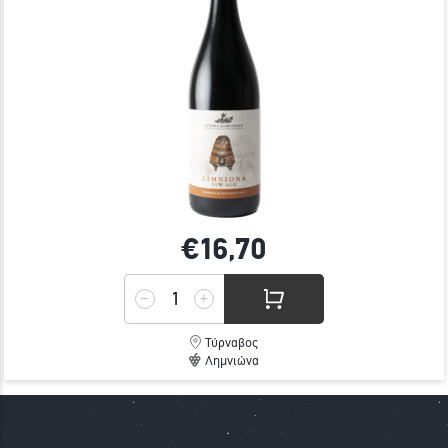
€16,
70
Τύρναβος
Λημνιώνα