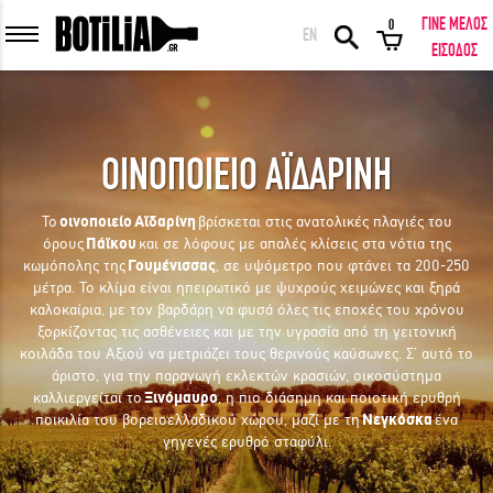
ΓΙΝΕ ΜΕΛΟΣ
0
EN
ΕΙΣΟΔΟΣ ΜΕΛΩΝ
ΕΙΣΟΔΟΣ
ΟΙΝΟΠΟΙΕΙΟ ΑΪΔΑΡΙΝΗ
Να με θυμάσαι
Το
οινοποιείο
Αϊδαρίνη
βρίσκεται στις ανατολικές πλαγιές του
όρους
Πάϊκου
και σε λόφους με απαλές κλίσεις στα νότια της
ΕΙΣΟΔΟΣ
Ξέχασα τον κωδικό μου!
κωμόπολης της
Γουμένισσας
, σε υψόμετρο που φτάνει τα 200-250
μέτρα. Το κλίμα είναι ηπειρωτικό με ψυχρούς χειμώνες και ξηρά
καλοκαίρια, με τον βαρδάρη να φυσά όλες τις εποχές του χρόνου
ΕΙΣΟΔΟΣ ΜΕ FACEBOOK
ξορκίζοντας τις ασθένειες και με την υγρασία από τη γειτονική
κοιλάδα του Αξιού να μετριάζει τους θερινούς καύσωνες. Σ’ αυτό το
άριστο, για την παραγωγή εκλεκτών κρασιών, οικοσύστημα
καλλιεργείται το
Ξινόμαυρο
, η πιο διάσημη και ποιοτική ερυθρή
ποικιλία του βορειοελλαδικού χώρου, μαζί με τη
Νεγκόσκα
ένα
γηγενές ερυθρό σταφύλι.
ΕΚΠΛΗΚΤΙΚΑ ΚΡΑΣΙΑ ΑΠΟ ΟΛΟ ΤΟΝ ΚΟΣΜΟ ΣΤΗΝ ΠΟΡΤΑ ΣΟΥ ΣΕ
ΜΟΝΑΔΙΚΕΣ ΠΡΟΣΦΟΡΕΣ!