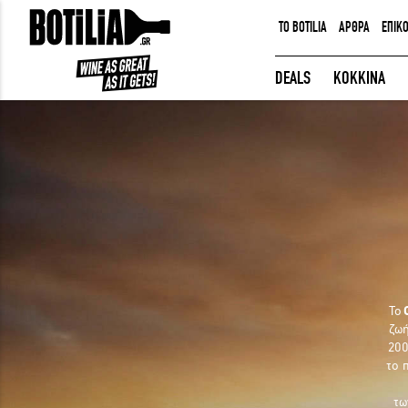
TO BOTILIA
ΑΡΘΡΑ
ΕΠΙΚ
ΕΙΣΟΔΟΣ ΜΕΛΩΝ
DEALS
ΚΟΚΚΙΝΑ
Να με θυμάσαι
ΕΙΣΟΔΟΣ
Ξέχασα τον κωδικό μου!
Το
ζωή
200
το 
τω