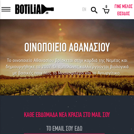
ΓΙΝΕ ΜΕΛΟΣ
0
EN
ΕΙΣΟΔΟΣ ΜΕΛΩΝ
ΕΙΣΟΔΟΣ
ΟΙΝΟΠΟΙΕΙΟ ΑΘΑΝΑΣΙΟΥ
Να με θυμάσαι
Το οινοποιείο Αθανασίου βρίσκεται στην καρδιά της Νεμέας και
δημιουργήθηκε το 2007. Οι αμπελώνες καλλιεργούνται βιολογικά
ΕΙΣΟΔΟΣ
Ξέχασα τον κωδικό μου!
με βασικές ποικιλίες το Μοσχοφίλερο και το Αγιωργίτικο.
ΕΙΣΟΔΟΣ ΜΕ FACEBOOK
ΚΑΘΕ ΕΒΔΟΜΑΔΑ ΝΕΑ ΚΡΑΣΙΑ ΣΤΟ MAIL ΣΟΥ
ΕΚΠΛΗΚΤΙΚΑ ΚΡΑΣΙΑ ΑΠΟ ΟΛΟ ΤΟΝ ΚΟΣΜΟ ΣΤΗΝ ΠΟΡΤΑ ΣΟΥ ΣΕ
ΜΟΝΑΔΙΚΕΣ ΠΡΟΣΦΟΡΕΣ!