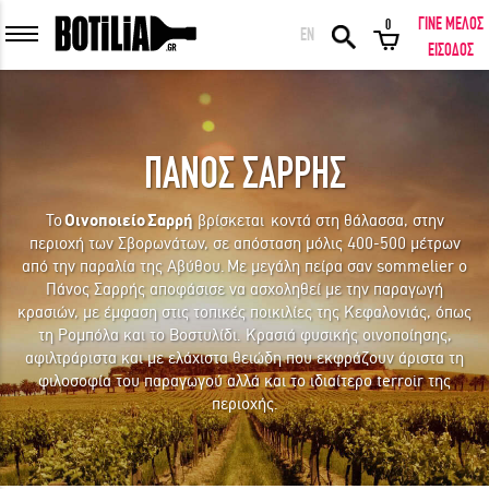
ΓΙΝΕ ΜΕΛΟΣ
0
EN
ΕΙΣΟΔΟΣ ΜΕΛΩΝ
ΕΙΣΟΔΟΣ
ΠΑΝΟΣ ΣΑΡΡΗΣ
Να με θυμάσαι
Το
Οινοποιείο Σαρρή
βρίσκεται κοντά στη θάλασσα, στην
περιοχή των Σβορωνάτων, σε απόσταση μόλις 400-500 μέτρων
ΕΙΣΟΔΟΣ
Ξέχασα τον κωδικό μου!
από την παραλία της Αβύθου. Με μεγάλη πείρα σαν sommelier ο
Πάνος Σαρρής αποφάσισε να ασχοληθεί με την παραγωγή
κρασιών, με έμφαση στις τοπικές ποικιλίες της Κεφαλονιάς, όπως
ΕΙΣΟΔΟΣ ΜΕ FACEBOOK
τη Ρομπόλα και το Βοστυλίδι. Κρασιά φυσικής οινοποίησης,
αφιλτράριστα και με ελάχιστα θειώδη που εκφράζουν άριστα τη
φιλοσοφία του παραγωγού αλλά και το ιδιαίτερο terroir της
περιοχής.
ΕΚΠΛΗΚΤΙΚΑ ΚΡΑΣΙΑ ΑΠΟ ΟΛΟ ΤΟΝ ΚΟΣΜΟ ΣΤΗΝ ΠΟΡΤΑ ΣΟΥ ΣΕ
ΜΟΝΑΔΙΚΕΣ ΠΡΟΣΦΟΡΕΣ!