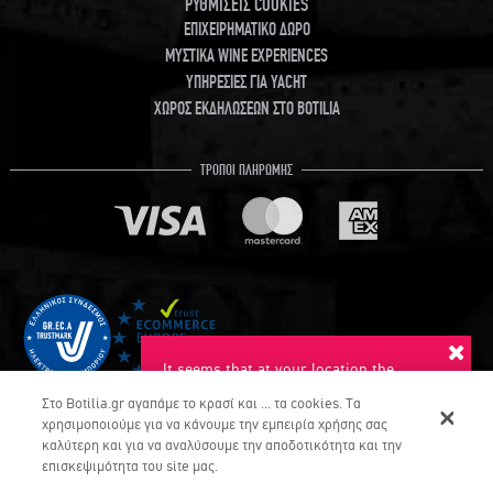
ΡΥΘΜΙΣΕΙΣ COOKIES
ΕΠΙΧΕΙΡΗΜΑΤΙΚΟ ΔΩΡΟ
ΜΥΣΤΙΚΑ WINE EXPERIENCES
ΥΠΗΡΕΣΙΕΣ ΓΙΑ YACHT
ΧΩΡΟΣ ΕΚΔΗΛΩΣΕΩΝ ΣΤΟ BOTILIA
ΤΡΟΠΟΙ ΠΛΗΡΩΜΗΣ
It seems that at your location the
suggested language is English. Do you
Στο Botilia.gr αγαπάμε το κρασί και ... τα cookies. Τα
want to switch to this language?
χρησιμοποιούμε για να κάνουμε την εμπειρία χρήσης σας
καλύτερη και για να αναλύσουμε την αποδοτικότητα και την
YES
NO
επισκεψιμότητα του site μας.
COPYRIGHT © Botilia.gr 2026. ALL RIGHTS RESERVED