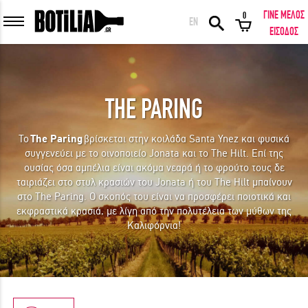
ΓΙΝΕ ΜΕΛΟΣ
0
EN
ΕΙΣΟΔΟΣ ΜΕΛΩΝ
ΕΙΣΟΔΟΣ
THE PARING
Να με θυμάσαι
Το
The Paring
βρίσκεται στην κοιλάδα Santa Ynez και φυσικά
συγγενεύει με το οινοποιείο Jonata και το The Hilt. Επί της
ΕΙΣΟΔΟΣ
Ξέχασα τον κωδικό μου!
ουσίας όσα αμπέλια είναι ακόμα νεαρά ή το φρούτο τους δε
ταιριάζει στο στυλ κρασιών του Jonata ή του The Hilt μπαίνουν
στο The Paring. Ο σκοπός του είναι να προσφέρει ποιοτικά και
ΕΙΣΟΔΟΣ ΜΕ FACEBOOK
εκφραστικά κρασιά, με λίγη από την πολυτέλεια των μύθων της
Καλιφόρνια!
ΕΚΠΛΗΚΤΙΚΑ ΚΡΑΣΙΑ ΑΠΟ ΟΛΟ ΤΟΝ ΚΟΣΜΟ ΣΤΗΝ ΠΟΡΤΑ ΣΟΥ ΣΕ
ΜΟΝΑΔΙΚΕΣ ΠΡΟΣΦΟΡΕΣ!