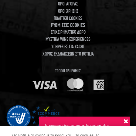
ΟΡΟΙ ΑΓΟΡΑΣ
ΟΡΟΙ ΧΡΗΣΗΣ
ΠΟΛΙΤΙΚΗ COOKIES
ΡΥΘΜΙΣΕΙΣ COOKIES
ΕΠΙΧΕΙΡΗΜΑΤΙΚΟ ΔΩΡΟ
ΜΥΣΤΙΚΑ WINE EXPERIENCES
ΥΠΗΡΕΣΙΕΣ ΓΙΑ YACHT
ΧΩΡΟΣ ΕΚΔΗΛΩΣΕΩΝ ΣΤΟ BOTILIA
ΤΡΟΠΟΙ ΠΛΗΡΩΜΗΣ
It seems that at your location the
suggested language is English. Do you
Στο Botilia.gr αγαπάμε το κρασί και ... τα cookies. Τα