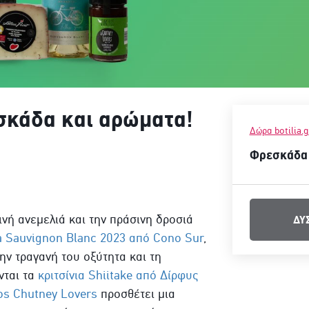
σκάδα και αρώματα!
Δώρα botilia.g
Φρεσκάδα 
ινή ανεμελιά και την πράσινη δροσιά
ΔΥ
ta Sauvignon Blanc 2023 από Cono Sur
,
ην τραγανή του οξύτητα και τη
νται τα
κριτσίνια Shiitake από Δίρφυς
s Chutney Lovers
προσθέτει μια