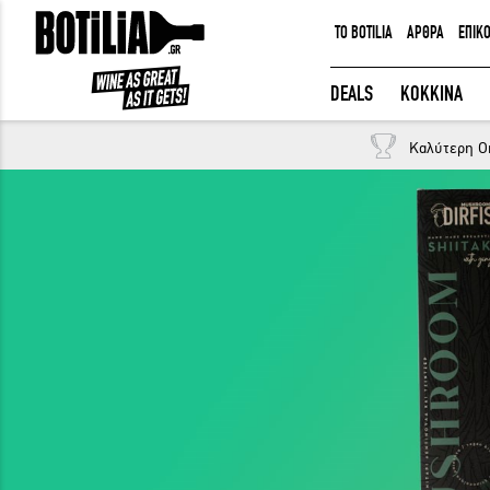
TO BOTILIA
ΑΡΘΡΑ
ΕΠΙΚ
ΕΙΣΟΔΟΣ ΜΕΛΩΝ
DEALS
ΚΟΚΚΙΝΑ
Καλύτερη O
Να με θυμάσαι
ΕΙΣΟΔΟΣ
Ξέχασα τον κωδικό μου!