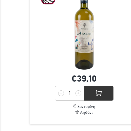
€39,
10
Σαντορίνη
Αηδάνι