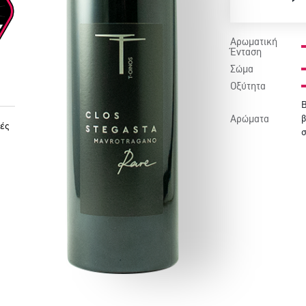
Αρωματική
Ένταση
Σώμα
Οξύτητα
Β
Αρώματα
β
ές
σ