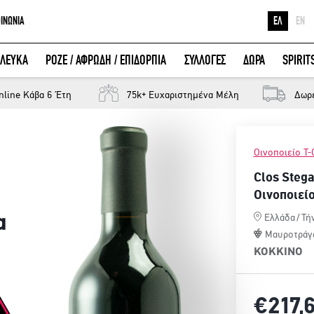
ΟΙΝΩΝΙΑ
ΕΛ
EN
Ε
ΛΕΥΚΑ
ΡΟΖΕ / ΑΦΡΩΔΗ / ΕΠΙΔΟΡΠΙΑ
ΣΥΛΛΟΓΕΣ
ΔΩΡΑ
SPIRIT
Κ
ΕΙΣΟΔΟΣ ΜΕ FACEBOOK
Μ
nline Κάβα 6 Έτη
75k+ Ευχαριστημένα Μέλη
Δωρ
Οινοποιείο Τ-
Clos Steg
Οινοποιείο
α
Ελλάδα
/
Τή
Μαυροτράγ
ΚΟΚΚΙΝΟ
€217,