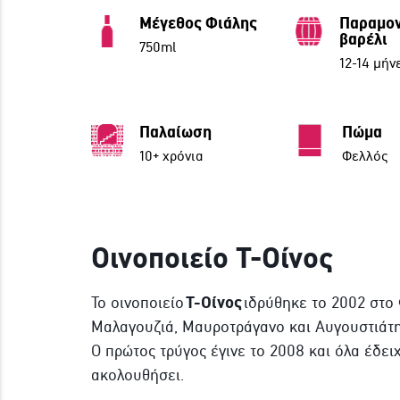
Μέγεθος Φιάλης
Παραμον
βαρέλι
750ml
12-14 μήν
Παλαίωση
Πώμα
10+ χρόνια
Φελλός
Οινοποιείο Τ-Οίνος
Τ-Οίνος
Το οινοποιείο
ιδρύθηκε το 2002 στο
Μαλαγουζιά, Μαυροτράγανο και Αυγουστιάτη
Ο πρώτος τρύγος έγινε το 2008 και όλα έδει
ακολουθήσει.